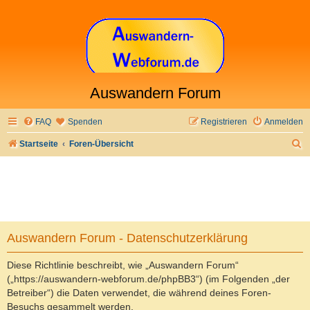
Auswandern Forum
FAQ
Spenden
Registrieren
Anmelden
S
Startseite
Foren-Übersicht
u
c
h
e
Auswandern Forum - Datenschutzerklärung
Diese Richtlinie beschreibt, wie „Auswandern Forum“
(„https://auswandern-webforum.de/phpBB3“) (im Folgenden „der
Betreiber“) die Daten verwendet, die während deines Foren-
Besuchs gesammelt werden.