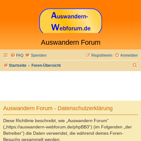
Auswandern Forum
FAQ
Spenden
Registrieren
Anmelden
S
Startseite
Foren-Übersicht
u
c
h
e
Auswandern Forum - Datenschutzerklärung
Diese Richtlinie beschreibt, wie „Auswandern Forum“
(„https://auswandern-webforum.de/phpBB3“) (im Folgenden „der
Betreiber“) die Daten verwendet, die während deines Foren-
Besuchs gesammelt werden.