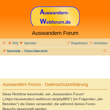
Auswandern Forum
FAQ
Spenden
Registrieren
Anmelden
S
Startseite
Foren-Übersicht
u
c
h
e
Auswandern Forum - Datenschutzerklärung
Diese Richtlinie beschreibt, wie „Auswandern Forum“
(„https://auswandern-webforum.de/phpBB3“) (im Folgenden „der
Betreiber“) die Daten verwendet, die während deines Foren-
Besuchs gesammelt werden.