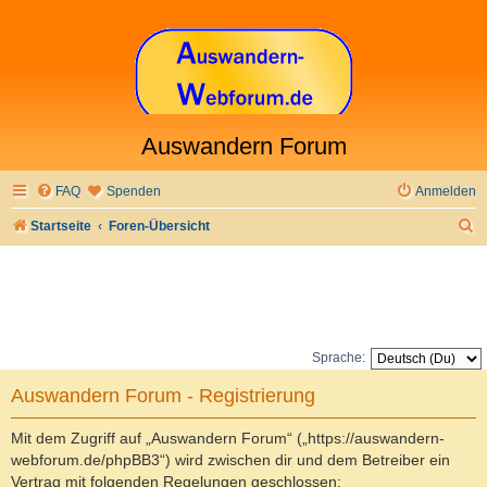
Auswandern Forum
FAQ
Spenden
Anmelden
S
Startseite
Foren-Übersicht
u
c
h
e
Sprache:
Auswandern Forum - Registrierung
Mit dem Zugriff auf „Auswandern Forum“ („https://auswandern-
webforum.de/phpBB3“) wird zwischen dir und dem Betreiber ein
Vertrag mit folgenden Regelungen geschlossen: