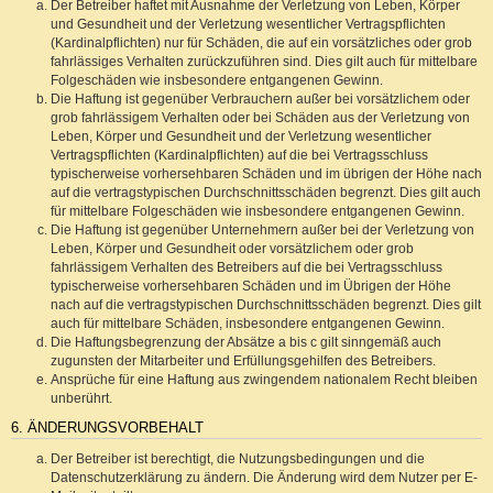
Der Betreiber haftet mit Ausnahme der Verletzung von Leben, Körper
und Gesundheit und der Verletzung wesentlicher Vertragspflichten
(Kardinalpflichten) nur für Schäden, die auf ein vorsätzliches oder grob
fahrlässiges Verhalten zurückzuführen sind. Dies gilt auch für mittelbare
Folgeschäden wie insbesondere entgangenen Gewinn.
Die Haftung ist gegenüber Verbrauchern außer bei vorsätzlichem oder
grob fahrlässigem Verhalten oder bei Schäden aus der Verletzung von
Leben, Körper und Gesundheit und der Verletzung wesentlicher
Vertragspflichten (Kardinalpflichten) auf die bei Vertragsschluss
typischerweise vorhersehbaren Schäden und im übrigen der Höhe nach
auf die vertragstypischen Durchschnittsschäden begrenzt. Dies gilt auch
für mittelbare Folgeschäden wie insbesondere entgangenen Gewinn.
Die Haftung ist gegenüber Unternehmern außer bei der Verletzung von
Leben, Körper und Gesundheit oder vorsätzlichem oder grob
fahrlässigem Verhalten des Betreibers auf die bei Vertragsschluss
typischerweise vorhersehbaren Schäden und im Übrigen der Höhe
nach auf die vertragstypischen Durchschnittsschäden begrenzt. Dies gilt
auch für mittelbare Schäden, insbesondere entgangenen Gewinn.
Die Haftungsbegrenzung der Absätze a bis c gilt sinngemäß auch
zugunsten der Mitarbeiter und Erfüllungsgehilfen des Betreibers.
Ansprüche für eine Haftung aus zwingendem nationalem Recht bleiben
unberührt.
6. ÄNDERUNGSVORBEHALT
Der Betreiber ist berechtigt, die Nutzungsbedingungen und die
Datenschutzerklärung zu ändern. Die Änderung wird dem Nutzer per E-