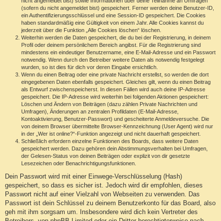
nicht angemeldet bist) sowie Informationen über deine Teilnahme an Umfragen
(sofern du nicht angemeldet bist) gespeichert. Ferner werden deine Benutzer-ID,
ein Authentifizierungsschlüssel und eine Session-ID gespeichert. Die Cookies
haben standardmäßig eine Gültigkeit von einem Jahr. Alle Cookies kannst du
jederzeit über die Funktion „Alle Cookies löschen“ löschen.
Weiterhin werden die Daten gespeichert, die du bei der Registrierung, in deinem
Profil oder deinem persönlichem Bereich angibst. Für die Registrierung sind
mindestens ein eindeutiger Benutzername, eine E-Mail-Adresse und ein Passwort
notwendig. Wenn durch den Betreiber weitere Daten als notwendig festgelegt
wurden, so ist dies für dich vor deren Eingabe ersichtlich.
Wenn du einen Beitrag oder eine private Nachricht erstellst, so werden die dort
eingegebenen Daten ebenfalls gespeichert. Gleiches gilt, wenn du einen Beitrag
als Entwurf zwischenspeicherst. In diesen Fällen wird auch deine IP-Adresse
gespeichert. Die IP-Adresse wird weiterhin bei folgenden Aktionen gespeichert:
Löschen und Ändern von Beiträgen (dazu zählen Private Nachrichten und
Umfragen), Änderungen an zentralen Profildaten (E-Mail-Adresse,
Kontoaktivierung, Benutzer-Passwort) und gescheiterte Anmeldeversuche. Die
von deinem Browser übermittelte Browser-Kennzeichnung (User Agent) wird nur
in der „Wer ist online?“-Funktion angezeigt und nicht dauerhaft gespeichert.
Schließlich erfordern einzelne Funktionen des Boards, dass weitere Daten
gespeichert werden. Dazu gehören dein Abstimmungsverhalten bei Umfragen,
der Gelesen-Status von deinen Beiträgen oder explizit von dir gesetzte
Lesezeichen oder Benachrichtigungsfunktionen.
Dein Passwort wird mit einer Einwege-Verschlüsselung (Hash)
gespeichert, so dass es sicher ist. Jedoch wird dir empfohlen, dieses
Passwort nicht auf einer Vielzahl von Webseiten zu verwenden. Das
Passwort ist dein Schlüssel zu deinem Benutzerkonto für das Board, also
geh mit ihm sorgsam um. Insbesondere wird dich kein Vertreter des
Betreibers, von phpBB Limited oder ein Dritter berechtigterweise nach