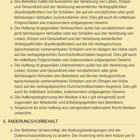
Der Betreiber haftet mit Ausnahme der Verletzung von Leben, Körper
und Gesundheit und der Verletzung wesentlicher Vertragspflichten
(Kardinalpflichten) nur für Schäden, die auf ein vorsätzliches oder grob
fahrlässiges Verhalten zurückzuführen sind. Dies gilt auch für mittelbare
Folgeschäden wie insbesondere entgangenen Gewinn.
Die Haftung ist gegenüber Verbrauchern außer bei vorsätzlichem oder
grob fahrlässigem Verhalten oder bei Schäden aus der Verletzung von
Leben, Körper und Gesundheit und der Verletzung wesentlicher
Vertragspflichten (Kardinalpflichten) auf die bei Vertragsschluss
typischerweise vorhersehbaren Schäden und im übrigen der Höhe nach
auf die vertragstypischen Durchschnittsschäden begrenzt. Dies gilt auch
für mittelbare Folgeschäden wie insbesondere entgangenen Gewinn.
Die Haftung ist gegenüber Unternehmern außer bei der Verletzung von
Leben, Körper und Gesundheit oder vorsätzlichem oder grob
fahrlässigem Verhalten des Betreibers auf die bei Vertragsschluss
typischerweise vorhersehbaren Schäden und im Übrigen der Höhe
nach auf die vertragstypischen Durchschnittsschäden begrenzt. Dies gilt
auch für mittelbare Schäden, insbesondere entgangenen Gewinn.
Die Haftungsbegrenzung der Absätze a bis c gilt sinngemäß auch
zugunsten der Mitarbeiter und Erfüllungsgehilfen des Betreibers.
Ansprüche für eine Haftung aus zwingendem nationalem Recht bleiben
unberührt.
6. ÄNDERUNGSVORBEHALT
Der Betreiber ist berechtigt, die Nutzungsbedingungen und die
Datenschutzerklärung zu ändern. Die Änderung wird dem Nutzer per E-