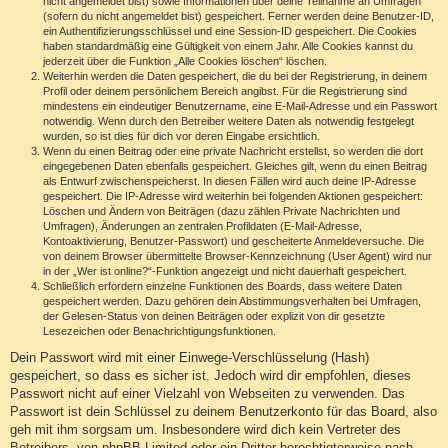
nicht angemeldet bist) sowie Informationen über deine Teilnahme an Umfragen
(sofern du nicht angemeldet bist) gespeichert. Ferner werden deine Benutzer-ID,
ein Authentifizierungsschlüssel und eine Session-ID gespeichert. Die Cookies
haben standardmäßig eine Gültigkeit von einem Jahr. Alle Cookies kannst du
jederzeit über die Funktion „Alle Cookies löschen“ löschen.
Weiterhin werden die Daten gespeichert, die du bei der Registrierung, in deinem
Profil oder deinem persönlichem Bereich angibst. Für die Registrierung sind
mindestens ein eindeutiger Benutzername, eine E-Mail-Adresse und ein Passwort
notwendig. Wenn durch den Betreiber weitere Daten als notwendig festgelegt
wurden, so ist dies für dich vor deren Eingabe ersichtlich.
Wenn du einen Beitrag oder eine private Nachricht erstellst, so werden die dort
eingegebenen Daten ebenfalls gespeichert. Gleiches gilt, wenn du einen Beitrag
als Entwurf zwischenspeicherst. In diesen Fällen wird auch deine IP-Adresse
gespeichert. Die IP-Adresse wird weiterhin bei folgenden Aktionen gespeichert:
Löschen und Ändern von Beiträgen (dazu zählen Private Nachrichten und
Umfragen), Änderungen an zentralen Profildaten (E-Mail-Adresse,
Kontoaktivierung, Benutzer-Passwort) und gescheiterte Anmeldeversuche. Die
von deinem Browser übermittelte Browser-Kennzeichnung (User Agent) wird nur
in der „Wer ist online?“-Funktion angezeigt und nicht dauerhaft gespeichert.
Schließlich erfordern einzelne Funktionen des Boards, dass weitere Daten
gespeichert werden. Dazu gehören dein Abstimmungsverhalten bei Umfragen,
der Gelesen-Status von deinen Beiträgen oder explizit von dir gesetzte
Lesezeichen oder Benachrichtigungsfunktionen.
Dein Passwort wird mit einer Einwege-Verschlüsselung (Hash)
gespeichert, so dass es sicher ist. Jedoch wird dir empfohlen, dieses
Passwort nicht auf einer Vielzahl von Webseiten zu verwenden. Das
Passwort ist dein Schlüssel zu deinem Benutzerkonto für das Board, also
geh mit ihm sorgsam um. Insbesondere wird dich kein Vertreter des
Betreibers, von phpBB Limited oder ein Dritter berechtigterweise nach