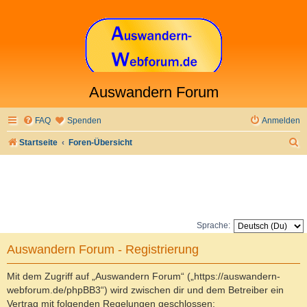
Auswandern Forum
FAQ
Spenden
Anmelden
S
Startseite
Foren-Übersicht
u
c
h
e
Sprache:
Auswandern Forum - Registrierung
Mit dem Zugriff auf „Auswandern Forum“ („https://auswandern-
webforum.de/phpBB3“) wird zwischen dir und dem Betreiber ein
Vertrag mit folgenden Regelungen geschlossen: