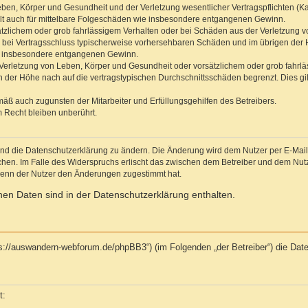
ben, Körper und Gesundheit und der Verletzung wesentlicher Vertragspflichten (Kard
gilt auch für mittelbare Folgeschäden wie insbesondere entgangenen Gewinn.
ätzlichem oder grob fahrlässigem Verhalten oder bei Schäden aus der Verletzung 
 die bei Vertragsschluss typischerweise vorhersehbaren Schäden und im übrigen de
wie insbesondere entgangenen Gewinn.
erletzung von Leben, Körper und Gesundheit oder vorsätzlichem oder grob fahrläs
der Höhe nach auf die vertragstypischen Durchschnittsschäden begrenzt. Dies gi
mäß auch zugunsten der Mitarbeiter und Erfüllungsgehilfen des Betreibers.
 Recht bleiben unberührt.
und die Datenschutzerklärung zu ändern. Die Änderung wird dem Nutzer per E-Mail m
chen. Im Falle des Widerspruchs erlischt das zwischen dem Betreiber und dem Nutze
wenn der Nutzer den Änderungen zugestimmt hat.
en Daten sind in der Datenschutzerklärung enthalten.
tps://auswandern-webforum.de/phpBB3“) (im Folgenden „der Betreiber“) die Da
t: