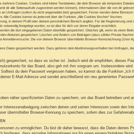
 mehrere Cookies. Cookies sind kleine Textdateien, die dein Browser als temporäre Dateien
(damit dir alle Seitenaufrufe zugeordnet werden können), Informationen über die von dir geles
e an Umfragen (sofern du nicht angemeldet bist) gespeichert. Ferner werden deine Benutzer-I
. Alle Cookies kannst du jederzeit über die Funktion „Alle Cookies löschen“ löschen.
ierung, in deinem Profil oder deinem persönlichem Bereich angibst. Für die Registrierung sin
notwendig festgelegt wurden, so ist dies für dich vor deren Eingabe ersichtlich.
 werden die dort eingegebenen Daten ebenfalls gespeichert. Gleiches gilt, wenn du einen Beit
genden Aktionen gespeichert: Löschen und Ändern von Beiträgen (dazu zählen Private Nachric
e Anmeldeversuche. Die von deinem Browser übermittelte Browser-Kennzeichnung (User Agent
itere Daten gespeichert werden. Dazu gehören dein Abstimmungsverhalten bei Umfragen, der 
h) gespeichert, so dass es sicher ist. Jedoch wird dir empfohlen, dieses Pas
utzerkonto für das Board, also geh mit ihm sorgsam um. Insbesondere wird d
n. Solltest du dein Passwort vergessen haben, so kannst du die Funktion „Ic
deiner E-Mail-Adresse und sendet anschließend ein neu generiertes Passwor
 oben näher spezifizierten Daten zu speichern, um das Board betreiben und a
ner Interessenabwägung zwischen deinen und seinen Interessen sowie den Inter
r übermittelter Browser-Kennung zu speichern, sofern dies zur Gefahrenabwe
TEN
sonen zu ermöglichen. Du bist dir daher bewusst, dass die Daten deines Profi
h festlegen, dass einzelne Informationen nur für einen eingeschränkten Nutzer