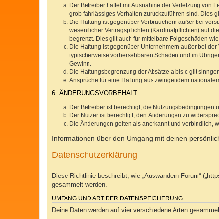
Der Betreiber haftet mit Ausnahme der Verletzung von Le
grob fahrlässiges Verhalten zurückzuführen sind. Dies 
Die Haftung ist gegenüber Verbrauchern außer bei vors
wesentlicher Vertragspflichten (Kardinalpflichten) auf
begrenzt. Dies gilt auch für mittelbare Folgeschäden 
Die Haftung ist gegenüber Unternehmern außer bei der V
typischerweise vorhersehbaren Schäden und im Übrigen 
Gewinn.
Die Haftungsbegrenzung der Absätze a bis c gilt sinnge
Ansprüche für eine Haftung aus zwingendem nationalem
6. ÄNDERUNGSVORBEHALT
Der Betreiber ist berechtigt, die Nutzungsbedingungen 
Der Nutzer ist berechtigt, den Änderungen zu widerspre
Die Änderungen gelten als anerkannt und verbindlich, 
Informationen über den Umgang mit deinen persönlich
Datenschutzerklärung
Diese Richtlinie beschreibt, wie „Auswandern Forum“ („ht
gesammelt werden.
UMFANG UND ART DER DATENSPEICHERUNG
Deine Daten werden auf vier verschiedene Arten gesammel