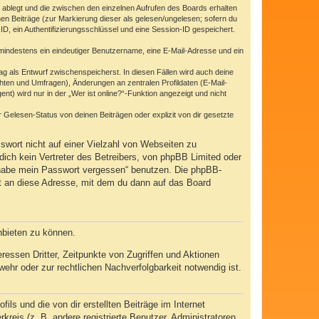
 ablegt und die zwischen den einzelnen Aufrufen des Boards erhalten
enen Beiträge (zur Markierung dieser als gelesen/ungelesen; sofern du
D, ein Authentifizierungsschlüssel und eine Session-ID gespeichert.
d mindestens ein eindeutiger Benutzername, eine E-Mail-Adresse und ein
rag als Entwurf zwischenspeicherst. In diesen Fällen wird auch deine
hten und Umfragen), Änderungen an zentralen Profildaten (E-Mail-
) wird nur in der „Wer ist online?“-Funktion angezeigt und nicht
Gelesen-Status von deinen Beiträgen oder explizit von dir gesetzte
swort nicht auf einer Vielzahl von Webseiten zu
ich kein Vertreter des Betreibers, von phpBB Limited oder
h habe mein Passwort vergessen“ benutzen. Die phpBB-
t an diese Adresse, mit dem du dann auf das Board
nbieten zu können.
essen Dritter, Zeitpunkte von Zugriffen und Aktionen
hr oder zur rechtlichen Nachverfolgbarkeit notwendig ist.
ls und die von dir erstellten Beiträge im Internet
kreis (z. B. andere registrierte Benutzer, Administratoren