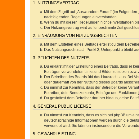
1. NUTZUNGSVERTRAG
Mit dem Zugriff auf „Auswandern Forum“ (im Folgenden „
nachfolgenden Regelungen einverstanden.
Wenn du mit diesen Regelungen nicht einverstanden bist,
Der Nutzungsvertrag wird auf unbestimmte Zeit geschlos
2. EINRÄUMUNG VON NUTZUNGSRECHTEN
Mit dem Erstellen eines Beitrags erteilst du dem Betrei
Das Nutzungsrecht nach Punkt 2, Unterpunkt a bleibt 
3. PFLICHTEN DES NUTZERS
Du erklärst mit der Erstellung eines Beitrags, dass er ke
Beiträgen verwendeten Links und Bilder zu setzen bzw.
Der Betreiber des Boards übt das Hausrecht aus. Bei V
oder dauerhaft von der Nutzung dieses Boards ausschlie
Du nimmst zur Kenntnis, dass der Betreiber keine Verantw
Betreiber, dein Benutzerkonto, Beiträge und Funktionen 
Du gestattest dem Betreiber darüber hinaus, deine Beit
4. GENERAL PUBLIC LICENSE
Du nimmst zur Kenntnis, dass es sich bei phpBB um eine
deutschsprachige Informationen werden durch die deuts
verwendet wird. Sie können insbesondere die Verwendun
5. GEWÄHRLEISTUNG