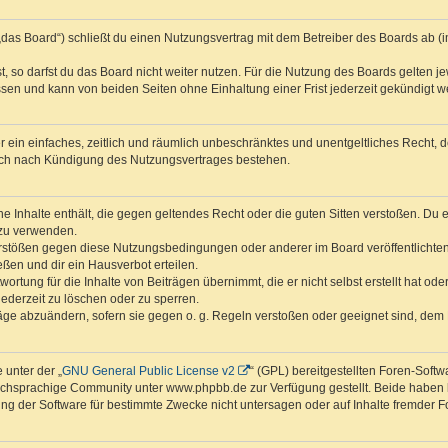
das Board“) schließt du einen Nutzungsvertrag mit dem Betreiber des Boards ab (im
 so darfst du das Board nicht weiter nutzen. Für die Nutzung des Boards gelten jew
sen und kann von beiden Seiten ohne Einhaltung einer Frist jederzeit gekündigt w
ber ein einfaches, zeitlich und räumlich unbeschränktes und unentgeltliches Recht
auch nach Kündigung des Nutzungsvertrages bestehen.
ine Inhalte enthält, die gegen geltendes Recht oder die guten Sitten verstoßen. Du 
 zu verwenden.
erstößen gegen diese Nutzungsbedingungen oder anderer im Board veröffentlichte
ßen und dir ein Hausverbot erteilen.
ortung für die Inhalte von Beiträgen übernimmt, die er nicht selbst erstellt hat od
jederzeit zu löschen oder zu sperren.
räge abzuändern, sofern sie gegen o. g. Regeln verstoßen oder geeignet sind, dem
 unter der „
GNU General Public License v2
“ (GPL) bereitgestellten Foren-Sof
chsprachige Community unter www.phpbb.de zur Verfügung gestellt. Beide haben ke
g der Software für bestimmte Zwecke nicht untersagen oder auf Inhalte fremder F