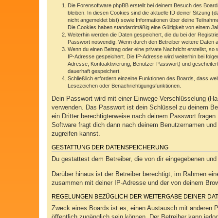
Die Forensoftware phpBB erstellt bei deinem Besuch des Boards
bleiben. In diesen Cookies sind die aktuelle ID deiner Sitzung 
nicht angemeldet bist) sowie Informationen über deine Teilnahm
Die Cookies haben standardmäßig eine Gültigkeit von einem Jahr
Weiterhin werden die Daten gespeichert, die du bei der Registr
Passwort notwendig. Wenn durch den Betreiber weitere Daten als 
Wenn du einen Beitrag oder eine private Nachricht erstellst, so
IP-Adresse gespeichert. Die IP-Adresse wird weiterhin bei fol
Adresse, Kontoaktivierung, Benutzer-Passwort) und gescheitert
dauerhaft gespeichert.
Schließlich erfordern einzelne Funktionen des Boards, dass we
Lesezeichen oder Benachrichtigungsfunktionen.
Dein Passwort wird mit einer Einwege-Verschlüsselung (Has
verwenden. Das Passwort ist dein Schlüssel zu deinem Ben
ein Dritter berechtigterweise nach deinem Passwort frage
Software fragt dich dann nach deinem Benutzernamen und 
zugreifen kannst.
GESTATTUNG DER DATENSPEICHERUNG
Du gestattest dem Betreiber, die von dir eingegebenen und
Darüber hinaus ist der Betreiber berechtigt, im Rahmen ei
zusammen mit deiner IP-Adresse und der von deinem Browse
REGELUNGEN BEZÜGLICH DER WEITERGABE DEINER DA
Zweck eines Boards ist es, einen Austausch mit anderen Per
öffentlich zugänglich sein können. Der Betreiber kann jedoc