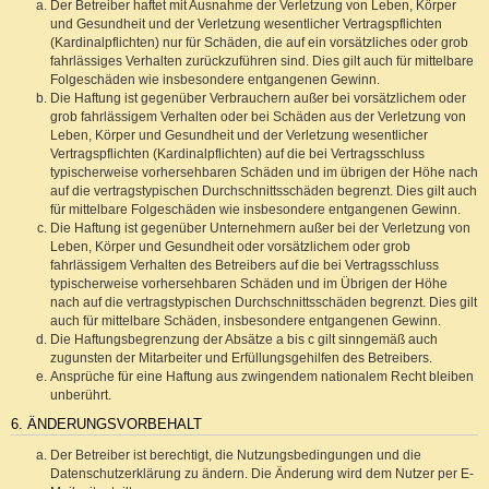
Der Betreiber haftet mit Ausnahme der Verletzung von Leben, Körper
und Gesundheit und der Verletzung wesentlicher Vertragspflichten
(Kardinalpflichten) nur für Schäden, die auf ein vorsätzliches oder grob
fahrlässiges Verhalten zurückzuführen sind. Dies gilt auch für mittelbare
Folgeschäden wie insbesondere entgangenen Gewinn.
Die Haftung ist gegenüber Verbrauchern außer bei vorsätzlichem oder
grob fahrlässigem Verhalten oder bei Schäden aus der Verletzung von
Leben, Körper und Gesundheit und der Verletzung wesentlicher
Vertragspflichten (Kardinalpflichten) auf die bei Vertragsschluss
typischerweise vorhersehbaren Schäden und im übrigen der Höhe nach
auf die vertragstypischen Durchschnittsschäden begrenzt. Dies gilt auch
für mittelbare Folgeschäden wie insbesondere entgangenen Gewinn.
Die Haftung ist gegenüber Unternehmern außer bei der Verletzung von
Leben, Körper und Gesundheit oder vorsätzlichem oder grob
fahrlässigem Verhalten des Betreibers auf die bei Vertragsschluss
typischerweise vorhersehbaren Schäden und im Übrigen der Höhe
nach auf die vertragstypischen Durchschnittsschäden begrenzt. Dies gilt
auch für mittelbare Schäden, insbesondere entgangenen Gewinn.
Die Haftungsbegrenzung der Absätze a bis c gilt sinngemäß auch
zugunsten der Mitarbeiter und Erfüllungsgehilfen des Betreibers.
Ansprüche für eine Haftung aus zwingendem nationalem Recht bleiben
unberührt.
6. ÄNDERUNGSVORBEHALT
Der Betreiber ist berechtigt, die Nutzungsbedingungen und die
Datenschutzerklärung zu ändern. Die Änderung wird dem Nutzer per E-