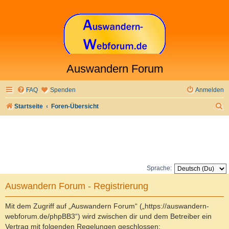
Auswandern Forum
FAQ
Spenden
Anmelden
S
Startseite
Foren-Übersicht
u
c
h
e
Sprache:
Auswandern Forum - Registrierung
Mit dem Zugriff auf „Auswandern Forum“ („https://auswandern-
webforum.de/phpBB3“) wird zwischen dir und dem Betreiber ein
Vertrag mit folgenden Regelungen geschlossen: