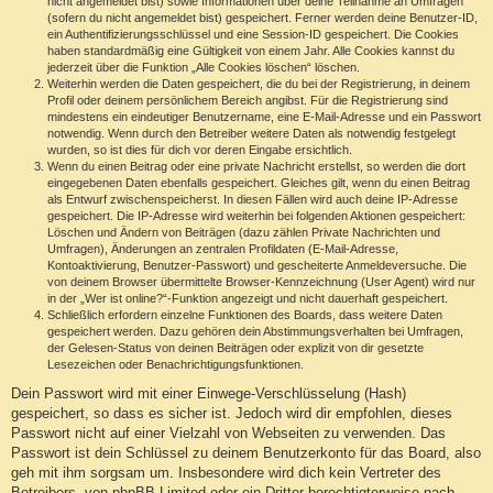
nicht angemeldet bist) sowie Informationen über deine Teilnahme an Umfragen
(sofern du nicht angemeldet bist) gespeichert. Ferner werden deine Benutzer-ID,
ein Authentifizierungsschlüssel und eine Session-ID gespeichert. Die Cookies
haben standardmäßig eine Gültigkeit von einem Jahr. Alle Cookies kannst du
jederzeit über die Funktion „Alle Cookies löschen“ löschen.
Weiterhin werden die Daten gespeichert, die du bei der Registrierung, in deinem
Profil oder deinem persönlichem Bereich angibst. Für die Registrierung sind
mindestens ein eindeutiger Benutzername, eine E-Mail-Adresse und ein Passwort
notwendig. Wenn durch den Betreiber weitere Daten als notwendig festgelegt
wurden, so ist dies für dich vor deren Eingabe ersichtlich.
Wenn du einen Beitrag oder eine private Nachricht erstellst, so werden die dort
eingegebenen Daten ebenfalls gespeichert. Gleiches gilt, wenn du einen Beitrag
als Entwurf zwischenspeicherst. In diesen Fällen wird auch deine IP-Adresse
gespeichert. Die IP-Adresse wird weiterhin bei folgenden Aktionen gespeichert:
Löschen und Ändern von Beiträgen (dazu zählen Private Nachrichten und
Umfragen), Änderungen an zentralen Profildaten (E-Mail-Adresse,
Kontoaktivierung, Benutzer-Passwort) und gescheiterte Anmeldeversuche. Die
von deinem Browser übermittelte Browser-Kennzeichnung (User Agent) wird nur
in der „Wer ist online?“-Funktion angezeigt und nicht dauerhaft gespeichert.
Schließlich erfordern einzelne Funktionen des Boards, dass weitere Daten
gespeichert werden. Dazu gehören dein Abstimmungsverhalten bei Umfragen,
der Gelesen-Status von deinen Beiträgen oder explizit von dir gesetzte
Lesezeichen oder Benachrichtigungsfunktionen.
Dein Passwort wird mit einer Einwege-Verschlüsselung (Hash)
gespeichert, so dass es sicher ist. Jedoch wird dir empfohlen, dieses
Passwort nicht auf einer Vielzahl von Webseiten zu verwenden. Das
Passwort ist dein Schlüssel zu deinem Benutzerkonto für das Board, also
geh mit ihm sorgsam um. Insbesondere wird dich kein Vertreter des
Betreibers, von phpBB Limited oder ein Dritter berechtigterweise nach