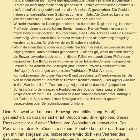
nicht angemeldet bist) sowie Informationen über deine Teilnahme an Umfragen
(sofern du nicht angemeldet bist) gespeichert. Ferner werden deine Benutzer-ID,
ein Authentifizierungsschlüssel und eine Session-ID gespeichert. Die Cookies
haben standardmäßig eine Gültigkeit von einem Jahr. Alle Cookies kannst du
jederzeit über die Funktion „Alle Cookies löschen“ löschen.
Weiterhin werden die Daten gespeichert, die du bei der Registrierung, in deinem
Profil oder deinem persönlichem Bereich angibst. Für die Registrierung sind
mindestens ein eindeutiger Benutzername, eine E-Mail-Adresse und ein Passwort
notwendig. Wenn durch den Betreiber weitere Daten als notwendig festgelegt
wurden, so ist dies für dich vor deren Eingabe ersichtlich.
Wenn du einen Beitrag oder eine private Nachricht erstellst, so werden die dort
eingegebenen Daten ebenfalls gespeichert. Gleiches gilt, wenn du einen Beitrag
als Entwurf zwischenspeicherst. In diesen Fällen wird auch deine IP-Adresse
gespeichert. Die IP-Adresse wird weiterhin bei folgenden Aktionen gespeichert:
Löschen und Ändern von Beiträgen (dazu zählen Private Nachrichten und
Umfragen), Änderungen an zentralen Profildaten (E-Mail-Adresse,
Kontoaktivierung, Benutzer-Passwort) und gescheiterte Anmeldeversuche. Die
von deinem Browser übermittelte Browser-Kennzeichnung (User Agent) wird nur
in der „Wer ist online?“-Funktion angezeigt und nicht dauerhaft gespeichert.
Schließlich erfordern einzelne Funktionen des Boards, dass weitere Daten
gespeichert werden. Dazu gehören dein Abstimmungsverhalten bei Umfragen,
der Gelesen-Status von deinen Beiträgen oder explizit von dir gesetzte
Lesezeichen oder Benachrichtigungsfunktionen.
Dein Passwort wird mit einer Einwege-Verschlüsselung (Hash)
gespeichert, so dass es sicher ist. Jedoch wird dir empfohlen, dieses
Passwort nicht auf einer Vielzahl von Webseiten zu verwenden. Das
Passwort ist dein Schlüssel zu deinem Benutzerkonto für das Board, also
geh mit ihm sorgsam um. Insbesondere wird dich kein Vertreter des
Betreibers, von phpBB Limited oder ein Dritter berechtigterweise nach