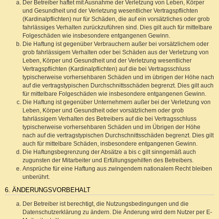
Der Betreiber haftet mit Ausnahme der Verletzung von Leben, Körper
und Gesundheit und der Verletzung wesentlicher Vertragspflichten
(Kardinalpflichten) nur für Schäden, die auf ein vorsätzliches oder grob
fahrlässiges Verhalten zurückzuführen sind. Dies gilt auch für mittelbare
Folgeschäden wie insbesondere entgangenen Gewinn.
Die Haftung ist gegenüber Verbrauchern außer bei vorsätzlichem oder
grob fahrlässigem Verhalten oder bei Schäden aus der Verletzung von
Leben, Körper und Gesundheit und der Verletzung wesentlicher
Vertragspflichten (Kardinalpflichten) auf die bei Vertragsschluss
typischerweise vorhersehbaren Schäden und im übrigen der Höhe nach
auf die vertragstypischen Durchschnittsschäden begrenzt. Dies gilt auch
für mittelbare Folgeschäden wie insbesondere entgangenen Gewinn.
Die Haftung ist gegenüber Unternehmern außer bei der Verletzung von
Leben, Körper und Gesundheit oder vorsätzlichem oder grob
fahrlässigem Verhalten des Betreibers auf die bei Vertragsschluss
typischerweise vorhersehbaren Schäden und im Übrigen der Höhe
nach auf die vertragstypischen Durchschnittsschäden begrenzt. Dies gilt
auch für mittelbare Schäden, insbesondere entgangenen Gewinn.
Die Haftungsbegrenzung der Absätze a bis c gilt sinngemäß auch
zugunsten der Mitarbeiter und Erfüllungsgehilfen des Betreibers.
Ansprüche für eine Haftung aus zwingendem nationalem Recht bleiben
unberührt.
6. ÄNDERUNGSVORBEHALT
Der Betreiber ist berechtigt, die Nutzungsbedingungen und die
Datenschutzerklärung zu ändern. Die Änderung wird dem Nutzer per E-