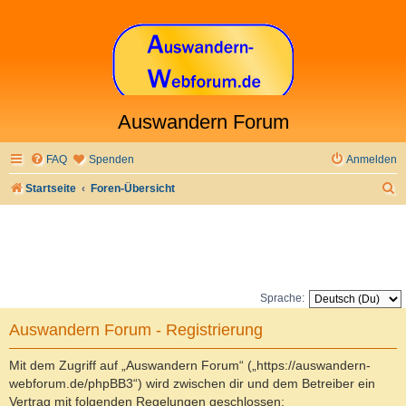
Auswandern Forum
FAQ
Spenden
Anmelden
S
Startseite
Foren-Übersicht
u
c
h
e
Sprache:
Auswandern Forum - Registrierung
Mit dem Zugriff auf „Auswandern Forum“ („https://auswandern-
webforum.de/phpBB3“) wird zwischen dir und dem Betreiber ein
Vertrag mit folgenden Regelungen geschlossen: