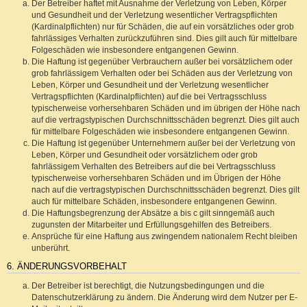
Der Betreiber haftet mit Ausnahme der Verletzung von Leben, Körper
und Gesundheit und der Verletzung wesentlicher Vertragspflichten
(Kardinalpflichten) nur für Schäden, die auf ein vorsätzliches oder grob
fahrlässiges Verhalten zurückzuführen sind. Dies gilt auch für mittelbare
Folgeschäden wie insbesondere entgangenen Gewinn.
Die Haftung ist gegenüber Verbrauchern außer bei vorsätzlichem oder
grob fahrlässigem Verhalten oder bei Schäden aus der Verletzung von
Leben, Körper und Gesundheit und der Verletzung wesentlicher
Vertragspflichten (Kardinalpflichten) auf die bei Vertragsschluss
typischerweise vorhersehbaren Schäden und im übrigen der Höhe nach
auf die vertragstypischen Durchschnittsschäden begrenzt. Dies gilt auch
für mittelbare Folgeschäden wie insbesondere entgangenen Gewinn.
Die Haftung ist gegenüber Unternehmern außer bei der Verletzung von
Leben, Körper und Gesundheit oder vorsätzlichem oder grob
fahrlässigem Verhalten des Betreibers auf die bei Vertragsschluss
typischerweise vorhersehbaren Schäden und im Übrigen der Höhe
nach auf die vertragstypischen Durchschnittsschäden begrenzt. Dies gilt
auch für mittelbare Schäden, insbesondere entgangenen Gewinn.
Die Haftungsbegrenzung der Absätze a bis c gilt sinngemäß auch
zugunsten der Mitarbeiter und Erfüllungsgehilfen des Betreibers.
Ansprüche für eine Haftung aus zwingendem nationalem Recht bleiben
unberührt.
6. ÄNDERUNGSVORBEHALT
Der Betreiber ist berechtigt, die Nutzungsbedingungen und die
Datenschutzerklärung zu ändern. Die Änderung wird dem Nutzer per E-