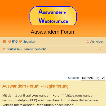
Auswandern Forum
FAQ
Spenden
Anmelden
S
Startseite
Foren-Übersicht
u
c
h
e
Sprache:
Auswandern Forum - Registrierung
Mit dem Zugriff auf „Auswandern Forum“ („https://auswandern-
webforum.de/phpBB3“) wird zwischen dir und dem Betreiber ein
Vertrag mit folgenden Regelungen geschlossen: