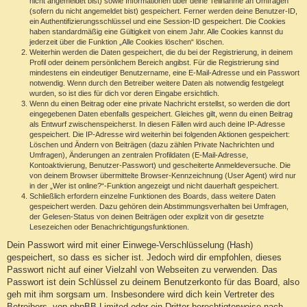
nicht angemeldet bist) sowie Informationen über deine Teilnahme an Umfragen
(sofern du nicht angemeldet bist) gespeichert. Ferner werden deine Benutzer-ID,
ein Authentifizierungsschlüssel und eine Session-ID gespeichert. Die Cookies
haben standardmäßig eine Gültigkeit von einem Jahr. Alle Cookies kannst du
jederzeit über die Funktion „Alle Cookies löschen“ löschen.
Weiterhin werden die Daten gespeichert, die du bei der Registrierung, in deinem
Profil oder deinem persönlichem Bereich angibst. Für die Registrierung sind
mindestens ein eindeutiger Benutzername, eine E-Mail-Adresse und ein Passwort
notwendig. Wenn durch den Betreiber weitere Daten als notwendig festgelegt
wurden, so ist dies für dich vor deren Eingabe ersichtlich.
Wenn du einen Beitrag oder eine private Nachricht erstellst, so werden die dort
eingegebenen Daten ebenfalls gespeichert. Gleiches gilt, wenn du einen Beitrag
als Entwurf zwischenspeicherst. In diesen Fällen wird auch deine IP-Adresse
gespeichert. Die IP-Adresse wird weiterhin bei folgenden Aktionen gespeichert:
Löschen und Ändern von Beiträgen (dazu zählen Private Nachrichten und
Umfragen), Änderungen an zentralen Profildaten (E-Mail-Adresse,
Kontoaktivierung, Benutzer-Passwort) und gescheiterte Anmeldeversuche. Die
von deinem Browser übermittelte Browser-Kennzeichnung (User Agent) wird nur
in der „Wer ist online?“-Funktion angezeigt und nicht dauerhaft gespeichert.
Schließlich erfordern einzelne Funktionen des Boards, dass weitere Daten
gespeichert werden. Dazu gehören dein Abstimmungsverhalten bei Umfragen,
der Gelesen-Status von deinen Beiträgen oder explizit von dir gesetzte
Lesezeichen oder Benachrichtigungsfunktionen.
Dein Passwort wird mit einer Einwege-Verschlüsselung (Hash)
gespeichert, so dass es sicher ist. Jedoch wird dir empfohlen, dieses
Passwort nicht auf einer Vielzahl von Webseiten zu verwenden. Das
Passwort ist dein Schlüssel zu deinem Benutzerkonto für das Board, also
geh mit ihm sorgsam um. Insbesondere wird dich kein Vertreter des
Betreibers, von phpBB Limited oder ein Dritter berechtigterweise nach