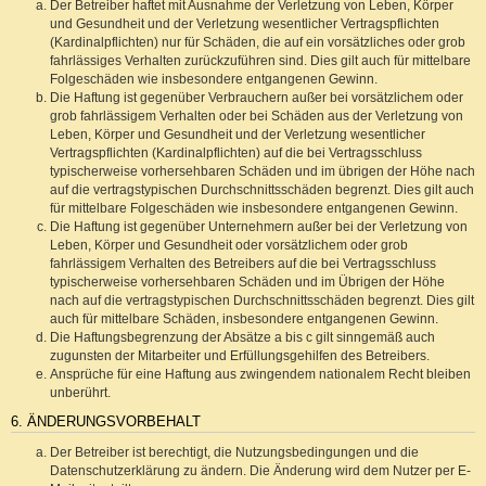
Der Betreiber haftet mit Ausnahme der Verletzung von Leben, Körper
und Gesundheit und der Verletzung wesentlicher Vertragspflichten
(Kardinalpflichten) nur für Schäden, die auf ein vorsätzliches oder grob
fahrlässiges Verhalten zurückzuführen sind. Dies gilt auch für mittelbare
Folgeschäden wie insbesondere entgangenen Gewinn.
Die Haftung ist gegenüber Verbrauchern außer bei vorsätzlichem oder
grob fahrlässigem Verhalten oder bei Schäden aus der Verletzung von
Leben, Körper und Gesundheit und der Verletzung wesentlicher
Vertragspflichten (Kardinalpflichten) auf die bei Vertragsschluss
typischerweise vorhersehbaren Schäden und im übrigen der Höhe nach
auf die vertragstypischen Durchschnittsschäden begrenzt. Dies gilt auch
für mittelbare Folgeschäden wie insbesondere entgangenen Gewinn.
Die Haftung ist gegenüber Unternehmern außer bei der Verletzung von
Leben, Körper und Gesundheit oder vorsätzlichem oder grob
fahrlässigem Verhalten des Betreibers auf die bei Vertragsschluss
typischerweise vorhersehbaren Schäden und im Übrigen der Höhe
nach auf die vertragstypischen Durchschnittsschäden begrenzt. Dies gilt
auch für mittelbare Schäden, insbesondere entgangenen Gewinn.
Die Haftungsbegrenzung der Absätze a bis c gilt sinngemäß auch
zugunsten der Mitarbeiter und Erfüllungsgehilfen des Betreibers.
Ansprüche für eine Haftung aus zwingendem nationalem Recht bleiben
unberührt.
6. ÄNDERUNGSVORBEHALT
Der Betreiber ist berechtigt, die Nutzungsbedingungen und die
Datenschutzerklärung zu ändern. Die Änderung wird dem Nutzer per E-