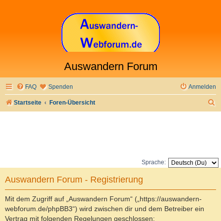
Auswandern Forum
FAQ
Spenden
Anmelden
S
Startseite
Foren-Übersicht
u
c
h
e
Sprache:
Auswandern Forum - Registrierung
Mit dem Zugriff auf „Auswandern Forum“ („https://auswandern-
webforum.de/phpBB3“) wird zwischen dir und dem Betreiber ein
Vertrag mit folgenden Regelungen geschlossen: