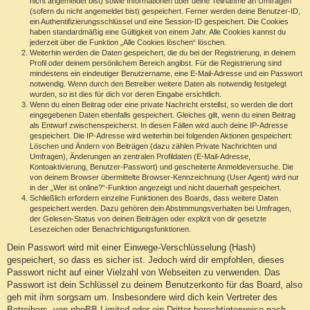
nicht angemeldet bist) sowie Informationen über deine Teilnahme an Umfragen
(sofern du nicht angemeldet bist) gespeichert. Ferner werden deine Benutzer-ID,
ein Authentifizierungsschlüssel und eine Session-ID gespeichert. Die Cookies
haben standardmäßig eine Gültigkeit von einem Jahr. Alle Cookies kannst du
jederzeit über die Funktion „Alle Cookies löschen“ löschen.
Weiterhin werden die Daten gespeichert, die du bei der Registrierung, in deinem
Profil oder deinem persönlichem Bereich angibst. Für die Registrierung sind
mindestens ein eindeutiger Benutzername, eine E-Mail-Adresse und ein Passwort
notwendig. Wenn durch den Betreiber weitere Daten als notwendig festgelegt
wurden, so ist dies für dich vor deren Eingabe ersichtlich.
Wenn du einen Beitrag oder eine private Nachricht erstellst, so werden die dort
eingegebenen Daten ebenfalls gespeichert. Gleiches gilt, wenn du einen Beitrag
als Entwurf zwischenspeicherst. In diesen Fällen wird auch deine IP-Adresse
gespeichert. Die IP-Adresse wird weiterhin bei folgenden Aktionen gespeichert:
Löschen und Ändern von Beiträgen (dazu zählen Private Nachrichten und
Umfragen), Änderungen an zentralen Profildaten (E-Mail-Adresse,
Kontoaktivierung, Benutzer-Passwort) und gescheiterte Anmeldeversuche. Die
von deinem Browser übermittelte Browser-Kennzeichnung (User Agent) wird nur
in der „Wer ist online?“-Funktion angezeigt und nicht dauerhaft gespeichert.
Schließlich erfordern einzelne Funktionen des Boards, dass weitere Daten
gespeichert werden. Dazu gehören dein Abstimmungsverhalten bei Umfragen,
der Gelesen-Status von deinen Beiträgen oder explizit von dir gesetzte
Lesezeichen oder Benachrichtigungsfunktionen.
Dein Passwort wird mit einer Einwege-Verschlüsselung (Hash)
gespeichert, so dass es sicher ist. Jedoch wird dir empfohlen, dieses
Passwort nicht auf einer Vielzahl von Webseiten zu verwenden. Das
Passwort ist dein Schlüssel zu deinem Benutzerkonto für das Board, also
geh mit ihm sorgsam um. Insbesondere wird dich kein Vertreter des
Betreibers, von phpBB Limited oder ein Dritter berechtigterweise nach