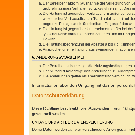
Der Betreiber haftet mit Ausnahme der Verletzung von Le
grob fahrlässiges Verhalten zurückzuführen sind. Dies 
Die Haftung ist gegenüber Verbrauchern außer bei vors
wesentlicher Vertragspflichten (Kardinalpflichten) auf
begrenzt. Dies gilt auch für mittelbare Folgeschäden 
Die Haftung ist gegenüber Unternehmern außer bei der V
typischerweise vorhersehbaren Schäden und im Übrigen 
Gewinn.
Die Haftungsbegrenzung der Absätze a bis c gilt sinnge
Ansprüche für eine Haftung aus zwingendem nationalem
6. ÄNDERUNGSVORBEHALT
Der Betreiber ist berechtigt, die Nutzungsbedingungen 
Der Nutzer ist berechtigt, den Änderungen zu widerspre
Die Änderungen gelten als anerkannt und verbindlich, 
Informationen über den Umgang mit deinen persönlich
Datenschutzerklärung
Diese Richtlinie beschreibt, wie „Auswandern Forum“ („ht
gesammelt werden.
UMFANG UND ART DER DATENSPEICHERUNG
Deine Daten werden auf vier verschiedene Arten gesammel