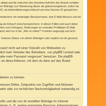
 ablegt und die zwischen den einzelnen Aufrufen des Boards erhalten
enen Beiträge (zur Markierung dieser als gelesen/ungelesen; sofern du
D, ein Authentifizierungsschlüssel und eine Session-ID gespeichert.
d mindestens ein eindeutiger Benutzername, eine E-Mail-Adresse und ein
rag als Entwurf zwischenspeicherst. In diesen Fällen wird auch deine
hten und Umfragen), Änderungen an zentralen Profildaten (E-Mail-
) wird nur in der „Wer ist online?“-Funktion angezeigt und nicht
Gelesen-Status von deinen Beiträgen oder explizit von dir gesetzte
swort nicht auf einer Vielzahl von Webseiten zu
ich kein Vertreter des Betreibers, von phpBB Limited oder
h habe mein Passwort vergessen“ benutzen. Die phpBB-
t an diese Adresse, mit dem du dann auf das Board
nbieten zu können.
essen Dritter, Zeitpunkte von Zugriffen und Aktionen
hr oder zur rechtlichen Nachverfolgbarkeit notwendig ist.
ls und die von dir erstellten Beiträge im Internet
kreis (z. B. andere registrierte Benutzer, Administratoren