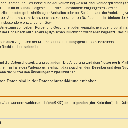
ben, Körper und Gesundheit und der Verletzung wesentlicher Vertragspflichten (Kard
gilt auch für mittelbare Folgeschäden wie insbesondere entgangenen Gewinn.
ätzlichem oder grob fahrlässigem Verhalten oder bei Schäden aus der Verletzung 
 die bei Vertragsschluss typischerweise vorhersehbaren Schäden und im übrigen de
wie insbesondere entgangenen Gewinn.
erletzung von Leben, Körper und Gesundheit oder vorsätzlichem oder grob fahrläs
der Höhe nach auf die vertragstypischen Durchschnittsschäden begrenzt. Dies gi
mäß auch zugunsten der Mitarbeiter und Erfüllungsgehilfen des Betreibers.
 Recht bleiben unberührt.
und die Datenschutzerklärung zu ändern. Die Änderung wird dem Nutzer per E-Mail m
chen. Im Falle des Widerspruchs erlischt das zwischen dem Betreiber und dem Nutze
wenn der Nutzer den Änderungen zugestimmt hat.
en Daten sind in der Datenschutzerklärung enthalten.
tps://auswandern-webforum.de/phpBB3“) (im Folgenden „der Betreiber“) die Da
t: