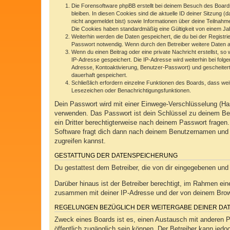
Die Forensoftware phpBB erstellt bei deinem Besuch des Boards
bleiben. In diesen Cookies sind die aktuelle ID deiner Sitzung 
nicht angemeldet bist) sowie Informationen über deine Teilnahm
Die Cookies haben standardmäßig eine Gültigkeit von einem Jahr
Weiterhin werden die Daten gespeichert, die du bei der Registr
Passwort notwendig. Wenn durch den Betreiber weitere Daten als 
Wenn du einen Beitrag oder eine private Nachricht erstellst, so
IP-Adresse gespeichert. Die IP-Adresse wird weiterhin bei fol
Adresse, Kontoaktivierung, Benutzer-Passwort) und gescheitert
dauerhaft gespeichert.
Schließlich erfordern einzelne Funktionen des Boards, dass we
Lesezeichen oder Benachrichtigungsfunktionen.
Dein Passwort wird mit einer Einwege-Verschlüsselung (Has
verwenden. Das Passwort ist dein Schlüssel zu deinem Ben
ein Dritter berechtigterweise nach deinem Passwort frage
Software fragt dich dann nach deinem Benutzernamen und 
zugreifen kannst.
GESTATTUNG DER DATENSPEICHERUNG
Du gestattest dem Betreiber, die von dir eingegebenen und
Darüber hinaus ist der Betreiber berechtigt, im Rahmen ei
zusammen mit deiner IP-Adresse und der von deinem Browse
REGELUNGEN BEZÜGLICH DER WEITERGABE DEINER DA
Zweck eines Boards ist es, einen Austausch mit anderen Per
öffentlich zugänglich sein können. Der Betreiber kann jedoc