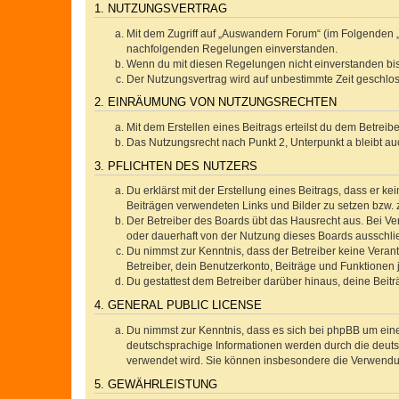
1. NUTZUNGSVERTRAG
Mit dem Zugriff auf „Auswandern Forum“ (im Folgenden „
nachfolgenden Regelungen einverstanden.
Wenn du mit diesen Regelungen nicht einverstanden bist,
Der Nutzungsvertrag wird auf unbestimmte Zeit geschlos
2. EINRÄUMUNG VON NUTZUNGSRECHTEN
Mit dem Erstellen eines Beitrags erteilst du dem Betrei
Das Nutzungsrecht nach Punkt 2, Unterpunkt a bleibt 
3. PFLICHTEN DES NUTZERS
Du erklärst mit der Erstellung eines Beitrags, dass er ke
Beiträgen verwendeten Links und Bilder zu setzen bzw.
Der Betreiber des Boards übt das Hausrecht aus. Bei V
oder dauerhaft von der Nutzung dieses Boards ausschlie
Du nimmst zur Kenntnis, dass der Betreiber keine Verantw
Betreiber, dein Benutzerkonto, Beiträge und Funktionen 
Du gestattest dem Betreiber darüber hinaus, deine Beit
4. GENERAL PUBLIC LICENSE
Du nimmst zur Kenntnis, dass es sich bei phpBB um eine
deutschsprachige Informationen werden durch die deuts
verwendet wird. Sie können insbesondere die Verwendun
5. GEWÄHRLEISTUNG