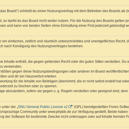
das Board“) schließt du einen Nutzungsvertrag mit dem Betreiber des Boards ab (im
 so darfst du das Board nicht weiter nutzen. Für die Nutzung des Boards gelten jew
sen und kann von beiden Seiten ohne Einhaltung einer Frist jederzeit gekündigt w
ber ein einfaches, zeitlich und räumlich unbeschränktes und unentgeltliches Recht
auch nach Kündigung des Nutzungsvertrages bestehen.
ine Inhalte enthält, die gegen geltendes Recht oder die guten Sitten verstoßen. Du 
 zu verwenden.
erstößen gegen diese Nutzungsbedingungen oder anderer im Board veröffentlichte
ßen und dir ein Hausverbot erteilen.
ortung für die Inhalte von Beiträgen übernimmt, die er nicht selbst erstellt hat od
jederzeit zu löschen oder zu sperren.
räge abzuändern, sofern sie gegen o. g. Regeln verstoßen oder geeignet sind, dem
 unter der „
GNU General Public License v2
“ (GPL) bereitgestellten Foren-Sof
chsprachige Community unter www.phpbb.de zur Verfügung gestellt. Beide haben ke
g der Software für bestimmte Zwecke nicht untersagen oder auf Inhalte fremder F