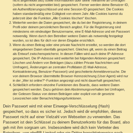
nicht angemeldet bist) sowie Informationen über deine Teilnahme an Umfragen
(sofern du nicht angemeldet bist) gespeichert. Ferner werden deine Benutzer-ID,
ein Authentifizierungsschlüssel und eine Session-ID gespeichert. Die Cookies
haben standardmäßig eine Gültigkeit von einem Jahr. Alle Cookies kannst du
jederzeit über die Funktion „Alle Cookies löschen“ löschen.
Weiterhin werden die Daten gespeichert, die du bei der Registrierung, in deinem
Profil oder deinem persönlichem Bereich angibst. Für die Registrierung sind
mindestens ein eindeutiger Benutzername, eine E-Mail-Adresse und ein Passwort
notwendig. Wenn durch den Betreiber weitere Daten als notwendig festgelegt
wurden, so ist dies für dich vor deren Eingabe ersichtlich.
Wenn du einen Beitrag oder eine private Nachricht erstellst, so werden die dort
eingegebenen Daten ebenfalls gespeichert. Gleiches gilt, wenn du einen Beitrag
als Entwurf zwischenspeicherst. In diesen Fällen wird auch deine IP-Adresse
gespeichert. Die IP-Adresse wird weiterhin bei folgenden Aktionen gespeichert:
Löschen und Ändern von Beiträgen (dazu zählen Private Nachrichten und
Umfragen), Änderungen an zentralen Profildaten (E-Mail-Adresse,
Kontoaktivierung, Benutzer-Passwort) und gescheiterte Anmeldeversuche. Die
von deinem Browser übermittelte Browser-Kennzeichnung (User Agent) wird nur
in der „Wer ist online?“-Funktion angezeigt und nicht dauerhaft gespeichert.
Schließlich erfordern einzelne Funktionen des Boards, dass weitere Daten
gespeichert werden. Dazu gehören dein Abstimmungsverhalten bei Umfragen,
der Gelesen-Status von deinen Beiträgen oder explizit von dir gesetzte
Lesezeichen oder Benachrichtigungsfunktionen.
Dein Passwort wird mit einer Einwege-Verschlüsselung (Hash)
gespeichert, so dass es sicher ist. Jedoch wird dir empfohlen, dieses
Passwort nicht auf einer Vielzahl von Webseiten zu verwenden. Das
Passwort ist dein Schlüssel zu deinem Benutzerkonto für das Board, also
geh mit ihm sorgsam um. Insbesondere wird dich kein Vertreter des
Betreibers, von phpBB Limited oder ein Dritter berechtigterweise nach