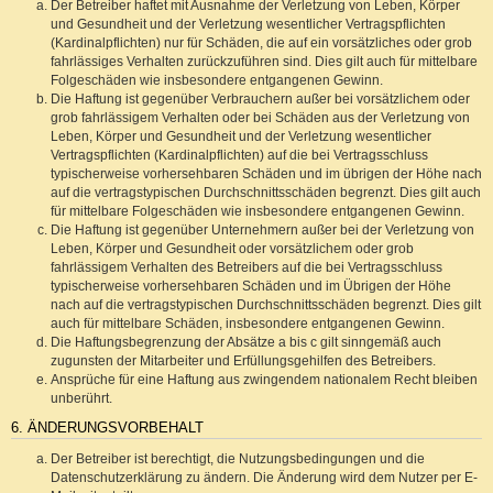
Der Betreiber haftet mit Ausnahme der Verletzung von Leben, Körper
und Gesundheit und der Verletzung wesentlicher Vertragspflichten
(Kardinalpflichten) nur für Schäden, die auf ein vorsätzliches oder grob
fahrlässiges Verhalten zurückzuführen sind. Dies gilt auch für mittelbare
Folgeschäden wie insbesondere entgangenen Gewinn.
Die Haftung ist gegenüber Verbrauchern außer bei vorsätzlichem oder
grob fahrlässigem Verhalten oder bei Schäden aus der Verletzung von
Leben, Körper und Gesundheit und der Verletzung wesentlicher
Vertragspflichten (Kardinalpflichten) auf die bei Vertragsschluss
typischerweise vorhersehbaren Schäden und im übrigen der Höhe nach
auf die vertragstypischen Durchschnittsschäden begrenzt. Dies gilt auch
für mittelbare Folgeschäden wie insbesondere entgangenen Gewinn.
Die Haftung ist gegenüber Unternehmern außer bei der Verletzung von
Leben, Körper und Gesundheit oder vorsätzlichem oder grob
fahrlässigem Verhalten des Betreibers auf die bei Vertragsschluss
typischerweise vorhersehbaren Schäden und im Übrigen der Höhe
nach auf die vertragstypischen Durchschnittsschäden begrenzt. Dies gilt
auch für mittelbare Schäden, insbesondere entgangenen Gewinn.
Die Haftungsbegrenzung der Absätze a bis c gilt sinngemäß auch
zugunsten der Mitarbeiter und Erfüllungsgehilfen des Betreibers.
Ansprüche für eine Haftung aus zwingendem nationalem Recht bleiben
unberührt.
6. ÄNDERUNGSVORBEHALT
Der Betreiber ist berechtigt, die Nutzungsbedingungen und die
Datenschutzerklärung zu ändern. Die Änderung wird dem Nutzer per E-