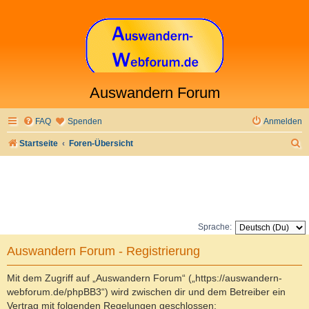
Auswandern Forum
FAQ
Spenden
Anmelden
S
Startseite
Foren-Übersicht
u
c
h
e
Sprache:
Auswandern Forum - Registrierung
Mit dem Zugriff auf „Auswandern Forum“ („https://auswandern-
webforum.de/phpBB3“) wird zwischen dir und dem Betreiber ein
Vertrag mit folgenden Regelungen geschlossen: