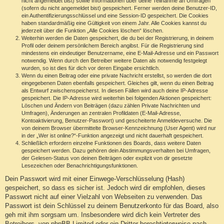
nicht angemeldet bist) sowie Informationen über deine Teilnahme an Umfragen
(sofern du nicht angemeldet bist) gespeichert. Ferner werden deine Benutzer-ID,
ein Authentifizierungsschlüssel und eine Session-ID gespeichert. Die Cookies
haben standardmäßig eine Gültigkeit von einem Jahr. Alle Cookies kannst du
jederzeit über die Funktion „Alle Cookies löschen“ löschen.
Weiterhin werden die Daten gespeichert, die du bei der Registrierung, in deinem
Profil oder deinem persönlichem Bereich angibst. Für die Registrierung sind
mindestens ein eindeutiger Benutzername, eine E-Mail-Adresse und ein Passwort
notwendig. Wenn durch den Betreiber weitere Daten als notwendig festgelegt
wurden, so ist dies für dich vor deren Eingabe ersichtlich.
Wenn du einen Beitrag oder eine private Nachricht erstellst, so werden die dort
eingegebenen Daten ebenfalls gespeichert. Gleiches gilt, wenn du einen Beitrag
als Entwurf zwischenspeicherst. In diesen Fällen wird auch deine IP-Adresse
gespeichert. Die IP-Adresse wird weiterhin bei folgenden Aktionen gespeichert:
Löschen und Ändern von Beiträgen (dazu zählen Private Nachrichten und
Umfragen), Änderungen an zentralen Profildaten (E-Mail-Adresse,
Kontoaktivierung, Benutzer-Passwort) und gescheiterte Anmeldeversuche. Die
von deinem Browser übermittelte Browser-Kennzeichnung (User Agent) wird nur
in der „Wer ist online?“-Funktion angezeigt und nicht dauerhaft gespeichert.
Schließlich erfordern einzelne Funktionen des Boards, dass weitere Daten
gespeichert werden. Dazu gehören dein Abstimmungsverhalten bei Umfragen,
der Gelesen-Status von deinen Beiträgen oder explizit von dir gesetzte
Lesezeichen oder Benachrichtigungsfunktionen.
Dein Passwort wird mit einer Einwege-Verschlüsselung (Hash)
gespeichert, so dass es sicher ist. Jedoch wird dir empfohlen, dieses
Passwort nicht auf einer Vielzahl von Webseiten zu verwenden. Das
Passwort ist dein Schlüssel zu deinem Benutzerkonto für das Board, also
geh mit ihm sorgsam um. Insbesondere wird dich kein Vertreter des
Betreibers, von phpBB Limited oder ein Dritter berechtigterweise nach