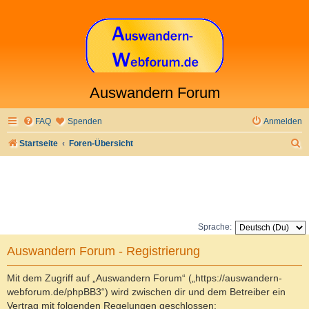
Auswandern Forum
FAQ
Spenden
Anmelden
S
Startseite
Foren-Übersicht
u
c
h
e
Sprache:
Auswandern Forum - Registrierung
Mit dem Zugriff auf „Auswandern Forum“ („https://auswandern-
webforum.de/phpBB3“) wird zwischen dir und dem Betreiber ein
Vertrag mit folgenden Regelungen geschlossen: