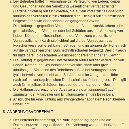
Der Betreiber haftet mit Ausnahme der Verletzung von Leben, Körper
und Gesundheit und der Verletzung wesentlicher Vertragspflichten
(Kardinalpflichten) nur für Schäden, die auf ein vorsätzliches oder grob
fahrlässiges Verhalten zurückzuführen sind. Dies gilt auch für mittelbare
Folgeschäden wie insbesondere entgangenen Gewinn.
Die Haftung ist gegenüber Verbrauchern außer bei vorsätzlichem oder
grob fahrlässigem Verhalten oder bei Schäden aus der Verletzung von
Leben, Körper und Gesundheit und der Verletzung wesentlicher
Vertragspflichten (Kardinalpflichten) auf die bei Vertragsschluss
typischerweise vorhersehbaren Schäden und im übrigen der Höhe nach
auf die vertragstypischen Durchschnittsschäden begrenzt. Dies gilt auch
für mittelbare Folgeschäden wie insbesondere entgangenen Gewinn.
Die Haftung ist gegenüber Unternehmern außer bei der Verletzung von
Leben, Körper und Gesundheit oder vorsätzlichem oder grob
fahrlässigem Verhalten des Betreibers auf die bei Vertragsschluss
typischerweise vorhersehbaren Schäden und im Übrigen der Höhe
nach auf die vertragstypischen Durchschnittsschäden begrenzt. Dies gilt
auch für mittelbare Schäden, insbesondere entgangenen Gewinn.
Die Haftungsbegrenzung der Absätze a bis c gilt sinngemäß auch
zugunsten der Mitarbeiter und Erfüllungsgehilfen des Betreibers.
Ansprüche für eine Haftung aus zwingendem nationalem Recht bleiben
unberührt.
6. ÄNDERUNGSVORBEHALT
Der Betreiber ist berechtigt, die Nutzungsbedingungen und die
Datenschutzerklärung zu ändern. Die Änderung wird dem Nutzer per E-