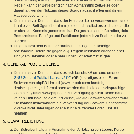
diese Nutzungsbedingungen oder anderer im Board veröffentlichten
Regeln kann der Betreiber dich nach Abmahnung zeitweise oder
dauerhaft von der Nutzung dieses Boards ausschließen und dir ein
Hausverbot erteilen.
Du nimmst zur Kenntnis, dass der Betreiber keine Verantwortung für die
Inhalte von Beiträgen übernimmt, die er nicht selbst erstellt hat oder die
er nicht zur Kenntnis genommen hat. Du gestattest dem Betreiber, dein
Benutzerkonto, Beiträge und Funktionen jederzeit zu löschen oder zu
sperren.
Du gestattest dem Betreiber darüber hinaus, deine Beiträge
abzuändern, sofern sie gegen o. g. Regeln verstoßen oder geeignet
sind, dem Betreiber oder einem Dritten Schaden zuzufügen.
4. GENERAL PUBLIC LICENSE
Du nimmst zur Kenntnis, dass es sich bei phpBB um eine unter der „
GNU General Public License v2
“ (GPL) bereitgestellten Foren-
Software von phpBB Limited (www.phpbb.com) handelt;
deutschsprachige Informationen werden durch die deutschsprachige
Community unter www.phpbb.de zur Verfügung gestellt. Beide haben
keinen Einfluss auf die Art und Weise, wie die Software verwendet wird.
Sie können insbesondere die Verwendung der Software für bestimmte
Zwecke nicht untersagen oder auf Inhalte fremder Foren Einfluss
nehmen.
5. GEWÄHRLEISTUNG
Der Betreiber haftet mit Ausnahme der Verletzung von Leben, Körper