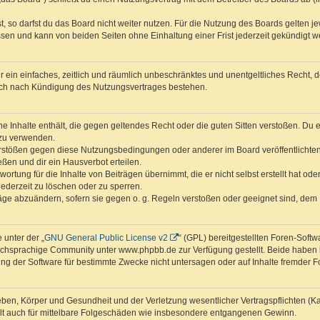
 so darfst du das Board nicht weiter nutzen. Für die Nutzung des Boards gelten jew
sen und kann von beiden Seiten ohne Einhaltung einer Frist jederzeit gekündigt w
ber ein einfaches, zeitlich und räumlich unbeschränktes und unentgeltliches Recht
auch nach Kündigung des Nutzungsvertrages bestehen.
ine Inhalte enthält, die gegen geltendes Recht oder die guten Sitten verstoßen. Du 
 zu verwenden.
erstößen gegen diese Nutzungsbedingungen oder anderer im Board veröffentlichte
ßen und dir ein Hausverbot erteilen.
ortung für die Inhalte von Beiträgen übernimmt, die er nicht selbst erstellt hat od
jederzeit zu löschen oder zu sperren.
räge abzuändern, sofern sie gegen o. g. Regeln verstoßen oder geeignet sind, dem
 unter der „
GNU General Public License v2
“ (GPL) bereitgestellten Foren-Sof
chsprachige Community unter www.phpbb.de zur Verfügung gestellt. Beide haben ke
g der Software für bestimmte Zwecke nicht untersagen oder auf Inhalte fremder F
ben, Körper und Gesundheit und der Verletzung wesentlicher Vertragspflichten (Kard
gilt auch für mittelbare Folgeschäden wie insbesondere entgangenen Gewinn.