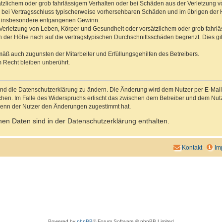
ätzlichem oder grob fahrlässigem Verhalten oder bei Schäden aus der Verletzung 
 die bei Vertragsschluss typischerweise vorhersehbaren Schäden und im übrigen de
wie insbesondere entgangenen Gewinn.
erletzung von Leben, Körper und Gesundheit oder vorsätzlichem oder grob fahrläs
der Höhe nach auf die vertragstypischen Durchschnittsschäden begrenzt. Dies gi
mäß auch zugunsten der Mitarbeiter und Erfüllungsgehilfen des Betreibers.
 Recht bleiben unberührt.
und die Datenschutzerklärung zu ändern. Die Änderung wird dem Nutzer per E-Mail m
chen. Im Falle des Widerspruchs erlischt das zwischen dem Betreiber und dem Nutze
wenn der Nutzer den Änderungen zugestimmt hat.
en Daten sind in der Datenschutzerklärung enthalten.
Kontakt
Im
Powered by
phpBB
® Forum Software © phpBB Limited