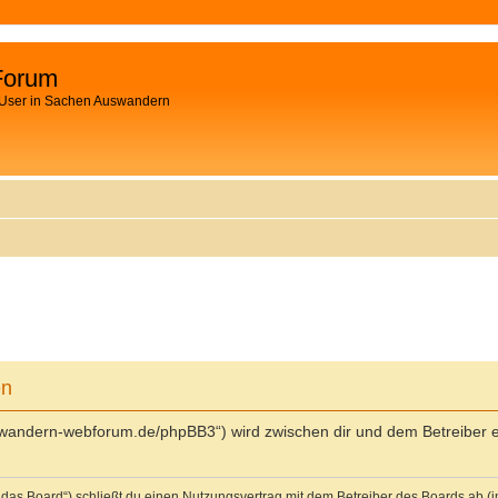
Forum
 User in Sachen Auswandern
en
swandern-webforum.de/phpBB3“) wird zwischen dir und dem Betreiber e
das Board“) schließt du einen Nutzungsvertrag mit dem Betreiber des Boards ab (im