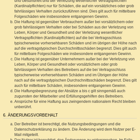
und Gesundheit und der Verletzung wesentlicher Vertragspflichten
(Kardinalpflichten) nur für Schäden, die auf ein vorsätzliches oder grob
fahrlässiges Verhalten zurückzuführen sind. Dies gilt auch für mittelbare
Folgeschäden wie insbesondere entgangenen Gewinn.
Die Haftung ist gegenüber Verbrauchern außer bei vorsätzlichem oder
grob fahrlässigem Verhalten oder bei Schäden aus der Verletzung von
Leben, Körper und Gesundheit und der Verletzung wesentlicher
Vertragspflichten (Kardinalpflichten) auf die bei Vertragsschluss
typischerweise vorhersehbaren Schäden und im übrigen der Höhe nach
auf die vertragstypischen Durchschnittsschäden begrenzt. Dies gilt auch
für mittelbare Folgeschäden wie insbesondere entgangenen Gewinn.
Die Haftung ist gegenüber Unternehmern außer bei der Verletzung von
Leben, Körper und Gesundheit oder vorsätzlichem oder grob
fahrlässigem Verhalten des Betreibers auf die bei Vertragsschluss
typischerweise vorhersehbaren Schäden und im Übrigen der Höhe
nach auf die vertragstypischen Durchschnittsschäden begrenzt. Dies gilt
auch für mittelbare Schäden, insbesondere entgangenen Gewinn.
Die Haftungsbegrenzung der Absätze a bis c gilt sinngemäß auch
zugunsten der Mitarbeiter und Erfüllungsgehilfen des Betreibers.
Ansprüche für eine Haftung aus zwingendem nationalem Recht bleiben
unberührt.
6. ÄNDERUNGSVORBEHALT
Der Betreiber ist berechtigt, die Nutzungsbedingungen und die
Datenschutzerklärung zu ändern. Die Änderung wird dem Nutzer per E-
Mail mitgeteilt.
Der Nutzer ist berechtigt, den Änderungen zu widersprechen. Im Falle