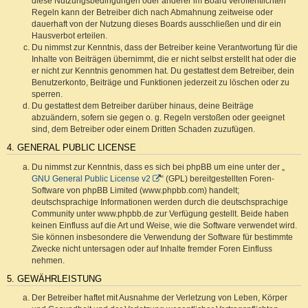
diese Nutzungsbedingungen oder anderer im Board veröffentlichten
Regeln kann der Betreiber dich nach Abmahnung zeitweise oder
dauerhaft von der Nutzung dieses Boards ausschließen und dir ein
Hausverbot erteilen.
Du nimmst zur Kenntnis, dass der Betreiber keine Verantwortung für die
Inhalte von Beiträgen übernimmt, die er nicht selbst erstellt hat oder die
er nicht zur Kenntnis genommen hat. Du gestattest dem Betreiber, dein
Benutzerkonto, Beiträge und Funktionen jederzeit zu löschen oder zu
sperren.
Du gestattest dem Betreiber darüber hinaus, deine Beiträge
abzuändern, sofern sie gegen o. g. Regeln verstoßen oder geeignet
sind, dem Betreiber oder einem Dritten Schaden zuzufügen.
4. GENERAL PUBLIC LICENSE
Du nimmst zur Kenntnis, dass es sich bei phpBB um eine unter der „
GNU General Public License v2
“ (GPL) bereitgestellten Foren-
Software von phpBB Limited (www.phpbb.com) handelt;
deutschsprachige Informationen werden durch die deutschsprachige
Community unter www.phpbb.de zur Verfügung gestellt. Beide haben
keinen Einfluss auf die Art und Weise, wie die Software verwendet wird.
Sie können insbesondere die Verwendung der Software für bestimmte
Zwecke nicht untersagen oder auf Inhalte fremder Foren Einfluss
nehmen.
5. GEWÄHRLEISTUNG
Der Betreiber haftet mit Ausnahme der Verletzung von Leben, Körper