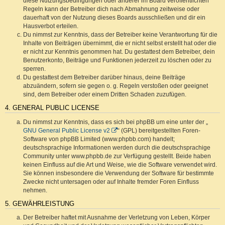
diese Nutzungsbedingungen oder anderer im Board veröffentlichten
Regeln kann der Betreiber dich nach Abmahnung zeitweise oder
dauerhaft von der Nutzung dieses Boards ausschließen und dir ein
Hausverbot erteilen.
Du nimmst zur Kenntnis, dass der Betreiber keine Verantwortung für die
Inhalte von Beiträgen übernimmt, die er nicht selbst erstellt hat oder die
er nicht zur Kenntnis genommen hat. Du gestattest dem Betreiber, dein
Benutzerkonto, Beiträge und Funktionen jederzeit zu löschen oder zu
sperren.
Du gestattest dem Betreiber darüber hinaus, deine Beiträge
abzuändern, sofern sie gegen o. g. Regeln verstoßen oder geeignet
sind, dem Betreiber oder einem Dritten Schaden zuzufügen.
4. GENERAL PUBLIC LICENSE
Du nimmst zur Kenntnis, dass es sich bei phpBB um eine unter der „
GNU General Public License v2
“ (GPL) bereitgestellten Foren-
Software von phpBB Limited (www.phpbb.com) handelt;
deutschsprachige Informationen werden durch die deutschsprachige
Community unter www.phpbb.de zur Verfügung gestellt. Beide haben
keinen Einfluss auf die Art und Weise, wie die Software verwendet wird.
Sie können insbesondere die Verwendung der Software für bestimmte
Zwecke nicht untersagen oder auf Inhalte fremder Foren Einfluss
nehmen.
5. GEWÄHRLEISTUNG
Der Betreiber haftet mit Ausnahme der Verletzung von Leben, Körper