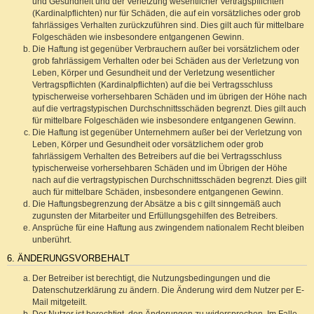
und Gesundheit und der Verletzung wesentlicher Vertragspflichten
(Kardinalpflichten) nur für Schäden, die auf ein vorsätzliches oder grob
fahrlässiges Verhalten zurückzuführen sind. Dies gilt auch für mittelbare
Folgeschäden wie insbesondere entgangenen Gewinn.
Die Haftung ist gegenüber Verbrauchern außer bei vorsätzlichem oder
grob fahrlässigem Verhalten oder bei Schäden aus der Verletzung von
Leben, Körper und Gesundheit und der Verletzung wesentlicher
Vertragspflichten (Kardinalpflichten) auf die bei Vertragsschluss
typischerweise vorhersehbaren Schäden und im übrigen der Höhe nach
auf die vertragstypischen Durchschnittsschäden begrenzt. Dies gilt auch
für mittelbare Folgeschäden wie insbesondere entgangenen Gewinn.
Die Haftung ist gegenüber Unternehmern außer bei der Verletzung von
Leben, Körper und Gesundheit oder vorsätzlichem oder grob
fahrlässigem Verhalten des Betreibers auf die bei Vertragsschluss
typischerweise vorhersehbaren Schäden und im Übrigen der Höhe
nach auf die vertragstypischen Durchschnittsschäden begrenzt. Dies gilt
auch für mittelbare Schäden, insbesondere entgangenen Gewinn.
Die Haftungsbegrenzung der Absätze a bis c gilt sinngemäß auch
zugunsten der Mitarbeiter und Erfüllungsgehilfen des Betreibers.
Ansprüche für eine Haftung aus zwingendem nationalem Recht bleiben
unberührt.
6. ÄNDERUNGSVORBEHALT
Der Betreiber ist berechtigt, die Nutzungsbedingungen und die
Datenschutzerklärung zu ändern. Die Änderung wird dem Nutzer per E-
Mail mitgeteilt.
Der Nutzer ist berechtigt, den Änderungen zu widersprechen. Im Falle