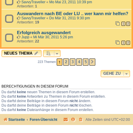
SavvyTraveller
«
Mo Mai 23, 2011 10:39 pm
Antworten:
1
Auswandern nach BE oder LU .. wer kann mir helfen?
SavvyTraveller
«
Do Mär 31, 2011 9:30 pm
Antworten:
19
1
2
Erfolgreich ausgewandert
Jupp
«
Mi Mär 30, 2011 5:26 pm
Antworten:
22
1
2
NEUES THEMA
1
2
3
4
5
223 Themen
NÄCHSTE
GEHE ZU
BERECHTIGUNGEN IN DIESEM FORUM
Du darfst
keine
neuen Themen in diesem Forum erstellen.
Du darfst
keine
Antworten zu Themen in diesem Forum erstellen.
Du darfst deine Beiträge in diesem Forum
nicht
ändern.
Du darfst deine Beiträge in diesem Forum
nicht
löschen.
Du darfst
keine
Dateianhänge in diesem Forum erstellen.
Startseite
Foren-Übersicht
Alle Zeiten sind
UTC+02:00