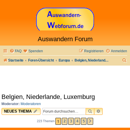
Auswandern Forum
FAQ
Spenden
Registrieren
Anmelden
S
Startseite
Foren-Übersicht
Europa
Belgien, Niederlande, Luxemburg
u
c
h
e
Belgien, Niederlande, Luxemburg
Moderator:
Moderatoren
SUCHE
ERWEITERTE 
NEUES THEMA
1
2
3
4
5
223 Themen
NÄCHSTE