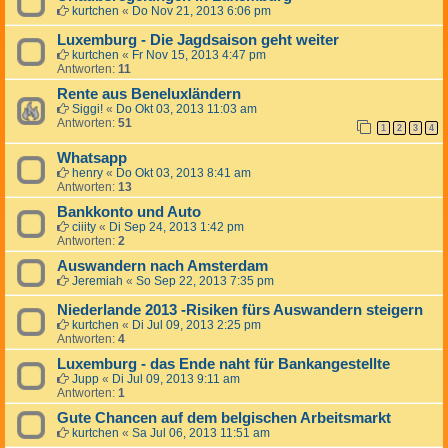
kurtchen
«
Do Nov 21, 2013 6:06 pm
Luxemburg - Die Jagdsaison geht weiter
kurtchen
«
Fr Nov 15, 2013 4:47 pm
Antworten:
11
Rente aus Beneluxländern
Siggi!
«
Do Okt 03, 2013 11:03 am
Antworten:
51
1
2
3
4
Whatsapp
henry
«
Do Okt 03, 2013 8:41 am
Antworten:
13
Bankkonto und Auto
ciiity
«
Di Sep 24, 2013 1:42 pm
Antworten:
2
Auswandern nach Amsterdam
Jeremiah
«
So Sep 22, 2013 7:35 pm
Niederlande 2013 -Risiken fürs Auswandern steigern
kurtchen
«
Di Jul 09, 2013 2:25 pm
Antworten:
4
Luxemburg - das Ende naht für Bankangestellte
Jupp
«
Di Jul 09, 2013 9:11 am
Antworten:
1
Gute Chancen auf dem belgischen Arbeitsmarkt
kurtchen
«
Sa Jul 06, 2013 11:51 am