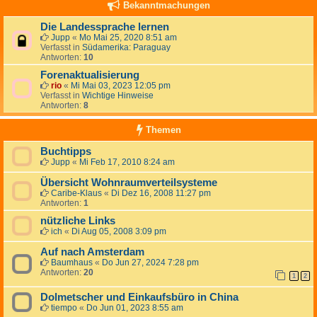
Bekanntmachungen
Die Landessprache lernen
Jupp
«
Mo Mai 25, 2020 8:51 am
Verfasst in
Südamerika: Paraguay
Antworten:
10
Forenaktualisierung
rio
«
Mi Mai 03, 2023 12:05 pm
Verfasst in
Wichtige Hinweise
Antworten:
8
Themen
Buchtipps
Jupp
«
Mi Feb 17, 2010 8:24 am
Übersicht Wohnraumverteilsysteme
Caribe-Klaus
«
Di Dez 16, 2008 11:27 pm
Antworten:
1
nützliche Links
ich
«
Di Aug 05, 2008 3:09 pm
Auf nach Amsterdam
Baumhaus
«
Do Jun 27, 2024 7:28 pm
Antworten:
20
1
2
Dolmetscher und Einkaufsbüro in China
tiempo
«
Do Jun 01, 2023 8:55 am