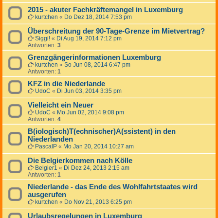
2015 - akuter Fachkräftemangel in Luxemburg
kurtchen
«
Do Dez 18, 2014 7:53 pm
Überschreitung der 90-Tage-Grenze im Mietvertrag?
Siggi!
«
Di Aug 19, 2014 7:12 pm
Antworten:
3
Grenzgängerinformationen Luxemburg
kurtchen
«
So Jun 08, 2014 6:47 pm
Antworten:
1
KFZ in die Niederlande
UdoC
«
Di Jun 03, 2014 3:35 pm
Vielleicht ein Neuer
UdoC
«
Mo Jun 02, 2014 9:08 pm
Antworten:
4
B(iologisch)T(echnischer)A(ssistent) in den
Niederlanden
PascalP
«
Mo Jan 20, 2014 10:27 am
Die Belgierkommen nach Kölle
Belgier1
«
Di Dez 24, 2013 2:15 am
Antworten:
1
Niederlande - das Ende des Wohlfahrtstaates wird
ausgerufen
kurtchen
«
Do Nov 21, 2013 6:25 pm
Urlaubsregelungen in Luxemburg