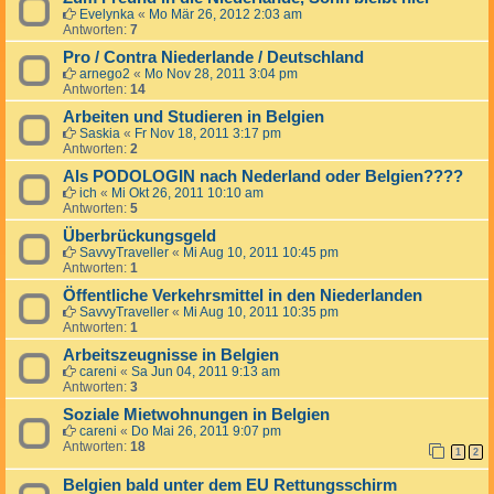
Evelynka
«
Mo Mär 26, 2012 2:03 am
Antworten:
7
Pro / Contra Niederlande / Deutschland
arnego2
«
Mo Nov 28, 2011 3:04 pm
Antworten:
14
Arbeiten und Studieren in Belgien
Saskia
«
Fr Nov 18, 2011 3:17 pm
Antworten:
2
Als PODOLOGIN nach Nederland oder Belgien????
ich
«
Mi Okt 26, 2011 10:10 am
Antworten:
5
Überbrückungsgeld
SavvyTraveller
«
Mi Aug 10, 2011 10:45 pm
Antworten:
1
Öffentliche Verkehrsmittel in den Niederlanden
SavvyTraveller
«
Mi Aug 10, 2011 10:35 pm
Antworten:
1
Arbeitszeugnisse in Belgien
careni
«
Sa Jun 04, 2011 9:13 am
Antworten:
3
Soziale Mietwohnungen in Belgien
careni
«
Do Mai 26, 2011 9:07 pm
Antworten:
18
1
2
Belgien bald unter dem EU Rettungsschirm