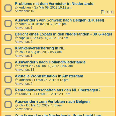
Probleme mit dem Vermieter in Niederlande
kurtchen
«
Sa Mär 09, 2013 10:12 am
Antworten:
16
1
2
Auswandern von Schweiz nach Belgien (Brüssel)
careni
«
Di Okt 02, 2012 12:05 pm
Antworten:
6
Bericht eines Expats in den Niederlanden - 30%-Regel
capella
«
So Sep 30, 2012 3:23 pm
Antworten:
4
Krankenversicherung in NL
ich
«
So Aug 05, 2012 8:24 am
Antworten:
1
Auswandern nach Holland/Niederlande
aleks93er
«
Sa Jun 30, 2012 11:02 am
Antworten:
14
Akutelle Wohnsituation in Amsterdam
kurtchen
«
Fr Mai 25, 2012 9:13 pm
Antworten:
4
Rentenanwartschaften aus den NL übertragen?
Yade2011
«
Fr Mai 18, 2012 2:11 pm
Auswandern zum Verlobten nach Belgien
ich
«
Do Mai 10, 2012 7:46 am
Antworten:
4
Zum Freund in die Niederlande, Sohn bleibt hier