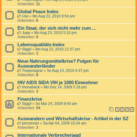
Antworten:
11
Global Peace Index
Uwi
«
Mo Aug 23, 2010 9:54 pm
Antworten:
6
Ein Staat, der sich nicht mehr zum ...
Jupp
«
Mo Aug 23, 2010 5:10 pm
Antworten:
9
Lebensqualitäts-Index
Siggi!
«
Mo Aug 23, 2010 12:37 pm
Antworten:
3
Neue Nahrungsmittelkrise? Folgen für
Auswanderländer
Tropenagrar
«
So Aug 15, 2010 4:37 pm
Antworten:
8
HIV AIDS SIDA VIH je 1000 Einwohner
rhonabeck
«
Mo Dez 14, 2009 5:16 pm
Antworten:
3
Finanzkrise
Siggi!
«
So Mai 24, 2009 9:40 am
Antworten:
54
1
2
3
4
Auswandern und Wirtschaftskrise - Artikel in der SZ
prinzessin
«
Sa Apr 04, 2009 10:34 am
Antworten:
3
Internationale Verbrecherjagd