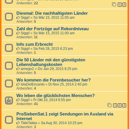
Antworten:
22
1
2
Diesmal: Die nachhaltigsten Länder
Siggi!
«
So Mär 15, 2015 11:05 am
Antworten:
5
Zahl der Fortzüge auf Rekordniveau
Siggi!
«
So Mär 15, 2015 11:00 am
Antworten:
11
Info zum Erbrecht
Siggi!
«
Sa Feb 28, 2015 6:23 pm
Antworten:
1
Die 50 Länder mit den günstigsten
Lebenshaltungskosten
arnego2
«
Do Jan 29, 2015 8:25 pm
Antworten:
5
Wo kommen die Forenbesucher her?
IslaDelEncanto
«
Di Nov 25, 2014 2:40 pm
Antworten:
4
Wo leben die glücklichsten Menschen?
Siggi!
«
Fr Okt 10, 2014 6:55 pm
Antworten:
41
1
2
3
ProSiebenSat.1 zeigt Sendungen im Ausland via
Internet
TikkiTakka
«
Sa Aug 30, 2014 10:25 pm
Antworten:
3