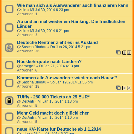
Wie man sich als Auswanderer auch finanzieren kann
sie
«
Mi Jul 30, 2014 6:23 pm
Antworten:
1
Ab und an mal wieder ein Ranking: Die friedlichsten
Länder
sie
«
Mi Jul 30, 2014 6:21 pm
Antworten:
3
Deutsche Rentner zieht es ins Ausland
Sascha Blodau
«
Do Jun 26, 2014 5:21 pm
Antworten:
26
1
2
Rückkehrquote nach Ländern?
arnego2
«
Di Jan 21, 2014 4:13 pm
Antworten:
6
Kommen alle Auswanderer wieder nach Hause?
Sascha Blodau
«
So Jan 19, 2014 11:35 pm
Antworten:
18
1
2
TUIfly - 250.000 Tickets ab 29 EUR*
DerAnti
«
Mi Jan 15, 2014 1:13 pm
Antworten:
5
Mehr Geld macht doch glücklicher
DerAnti
«
Mi Jan 15, 2014 1:10 pm
Antworten:
5
neue KV- Karte für Deutsche ab 1.1.2014
artep
«
Mi Jan 08, 2014 6:02 pm