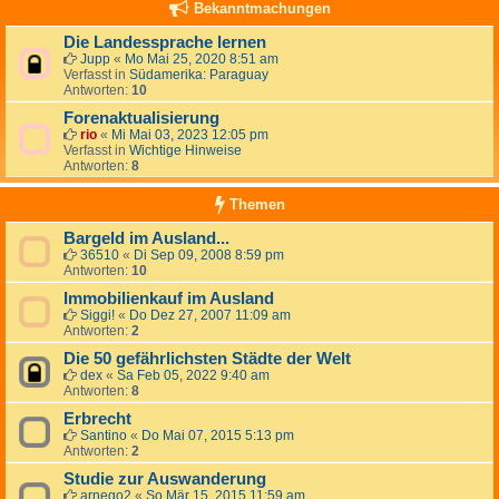
Bekanntmachungen
Die Landessprache lernen
Jupp
«
Mo Mai 25, 2020 8:51 am
Verfasst in
Südamerika: Paraguay
Antworten:
10
Forenaktualisierung
rio
«
Mi Mai 03, 2023 12:05 pm
Verfasst in
Wichtige Hinweise
Antworten:
8
Themen
Bargeld im Ausland...
36510
«
Di Sep 09, 2008 8:59 pm
Antworten:
10
Immobilienkauf im Ausland
Siggi!
«
Do Dez 27, 2007 11:09 am
Antworten:
2
Die 50 gefährlichsten Städte der Welt
dex
«
Sa Feb 05, 2022 9:40 am
Antworten:
8
Erbrecht
Santino
«
Do Mai 07, 2015 5:13 pm
Antworten:
2
Studie zur Auswanderung
arnego2
«
So Mär 15, 2015 11:59 am