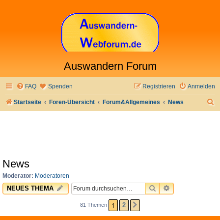
Auswandern Forum
FAQ
Spenden
Registrieren
Anmelden
S
Startseite
Foren-Übersicht
Forum&Allgemeines
News
u
c
h
e
News
Moderator:
Moderatoren
SUCHE
ERWEITERTE 
NEUES THEMA
1
2
81 Themen
NÄCHSTE