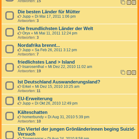
Antworten:
15
1
2
Die besten Länder für Mütter
Jupp
«
Di Mai 17, 2011 1:06 pm
Antworten:
3
Die freundlichsten Länder der Welt
Oryx
«
Mi Mai 11, 2011 12:24 pm
Antworten:
3
Nordafrika brennt...
Jupp
«
Sa Feb 26, 2011 3:12 pm
Antworten:
7
friedlichstes Land > Island
lisarosenthal
«
Mi Dez 22, 2010 11:02 am
Antworten:
19
1
2
Ist Deutschland Auswanderungsland?
Erkel
«
Mi Dez 15, 2010 10:25 am
Antworten:
11
EU-Erweiterung
Jupp
«
Di Okt 26, 2010 12:49 pm
Kälteschatten
homerbundy
«
Di Aug 31, 2010 5:39 pm
Antworten:
10
Ein Viertel der jungen Grönländerinnen beging Suizid-
Versuch
Tropenagrar
«
Di Aug 24, 2010 8:58 pm