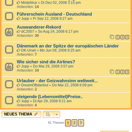
MistaNice
«
Di Dez 02, 2008 3:15 pm
Antworten:
14
Führerschein Ausland - Deutschland
Jupp
«
Fr Sep 12, 2008 9:27 am
Auswanderer-Rekord
dC2007
«
So Aug 24, 2008 6:17 pm
Antworten:
30
1
2
3
Dänemark an der Spitze der europäischen Länder
DK-Ursel
«
Mo Jun 09, 2008 9:25 am
Antworten:
7
Wie sicher sind die Airlines?
Jupp
«
Do Mai 29, 2008 3:57 pm
Antworten:
34
1
2
3
Urlauber - der Geizwahnsinn weltweit...
DreamOfIstanbul
«
Do Mai 22, 2008 6:09 pm
Antworten:
2
steigende (Lebensmittel)Preise..
Jupp
«
Di Apr 29, 2008 9:21 am
Antworten:
4
NEUES THEMA
1
2
81 Themen
NÄCHSTE