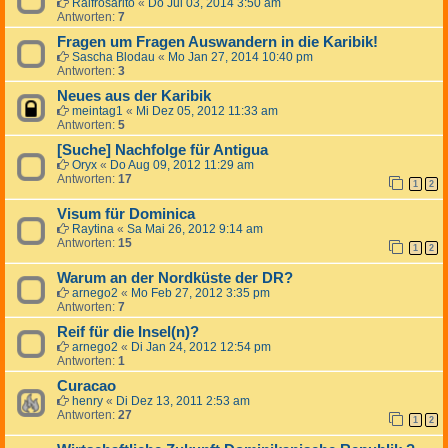
Ralfrosarito
«
Do Jul 03, 2014 3:50 am
Antworten:
7
Fragen um Fragen Auswandern in die Karibik!
Sascha Blodau
«
Mo Jan 27, 2014 10:40 pm
Antworten:
3
Neues aus der Karibik
meintag1
«
Mi Dez 05, 2012 11:33 am
Antworten:
5
[Suche] Nachfolge für Antigua
Oryx
«
Do Aug 09, 2012 11:29 am
Antworten:
17
1
2
Visum für Dominica
Raytina
«
Sa Mai 26, 2012 9:14 am
Antworten:
15
1
2
Warum an der Nordküste der DR?
arnego2
«
Mo Feb 27, 2012 3:35 pm
Antworten:
7
Reif für die Insel(n)?
arnego2
«
Di Jan 24, 2012 12:54 pm
Antworten:
1
Curacao
henry
«
Di Dez 13, 2011 2:53 am
Antworten:
27
1
2