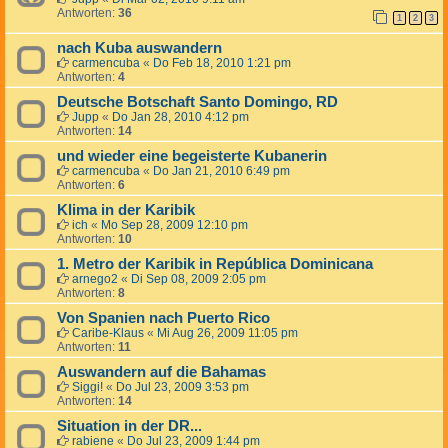
Antworten:
36
1
2
3
nach Kuba auswandern
carmencuba
«
Do Feb 18, 2010 1:21 pm
Antworten:
4
Deutsche Botschaft Santo Domingo, RD
Jupp
«
Do Jan 28, 2010 4:12 pm
Antworten:
14
und wieder eine begeisterte Kubanerin
carmencuba
«
Do Jan 21, 2010 6:49 pm
Antworten:
6
Klima in der Karibik
ich
«
Mo Sep 28, 2009 12:10 pm
Antworten:
10
1. Metro der Karibik in República Dominicana
arnego2
«
Di Sep 08, 2009 2:05 pm
Antworten:
8
Von Spanien nach Puerto Rico
Caribe-Klaus
«
Mi Aug 26, 2009 11:05 pm
Antworten:
11
Auswandern auf die Bahamas
Siggi!
«
Do Jul 23, 2009 3:53 pm
Antworten:
14
Situation in der DR...
rabiene
«
Do Jul 23, 2009 1:44 pm