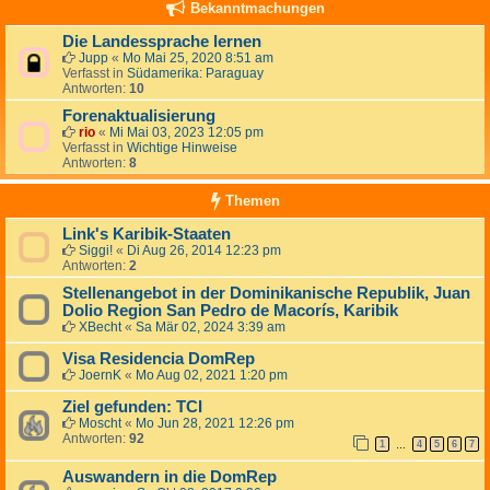
Bekanntmachungen
Die Landessprache lernen
Jupp
«
Mo Mai 25, 2020 8:51 am
Verfasst in
Südamerika: Paraguay
Antworten:
10
Forenaktualisierung
rio
«
Mi Mai 03, 2023 12:05 pm
Verfasst in
Wichtige Hinweise
Antworten:
8
Themen
Link's Karibik-Staaten
Siggi!
«
Di Aug 26, 2014 12:23 pm
Antworten:
2
Stellenangebot in der Dominikanische Republik, Juan
Dolio Region San Pedro de Macorís, Karibik
XBecht
«
Sa Mär 02, 2024 3:39 am
Visa Residencia DomRep
JoernK
«
Mo Aug 02, 2021 1:20 pm
Ziel gefunden: TCI
Moscht
«
Mo Jun 28, 2021 12:26 pm
Antworten:
92
1
4
5
6
7
…
Auswandern in die DomRep