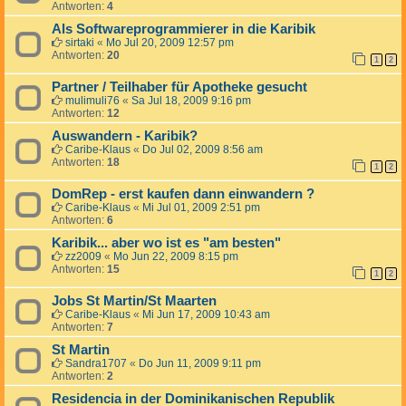
Antworten:
4
Als Softwareprogrammierer in die Karibik
sirtaki
«
Mo Jul 20, 2009 12:57 pm
Antworten:
20
1
2
Partner / Teilhaber für Apotheke gesucht
mulimuli76
«
Sa Jul 18, 2009 9:16 pm
Antworten:
12
Auswandern - Karibik?
Caribe-Klaus
«
Do Jul 02, 2009 8:56 am
Antworten:
18
1
2
DomRep - erst kaufen dann einwandern ?
Caribe-Klaus
«
Mi Jul 01, 2009 2:51 pm
Antworten:
6
Karibik... aber wo ist es "am besten"
zz2009
«
Mo Jun 22, 2009 8:15 pm
Antworten:
15
1
2
Jobs St Martin/St Maarten
Caribe-Klaus
«
Mi Jun 17, 2009 10:43 am
Antworten:
7
St Martin
Sandra1707
«
Do Jun 11, 2009 9:11 pm
Antworten:
2
Residencia in der Dominikanischen Republik