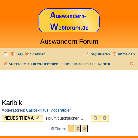
Auswandern Forum
FAQ
Spenden
Registrieren
Anmelden
S
Startseite
Foren-Übersicht
Reif für die Insel
Karibik
u
c
h
e
Karibik
Moderatoren:
Caribe-Klaus
,
Moderatoren
SUCHE
ERWEITERTE 
NEUES THEMA
1
2
95 Themen
NÄCHSTE