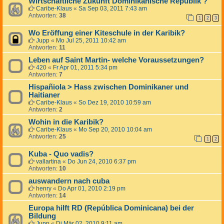
Wirtschaftliche Zukunft Dominikanische Republik ?
Caribe-Klaus
«
Sa Sep 03, 2011 7:43 am
Antworten:
38
1
2
3
Wo Eröffung einer Kiteschule in der Karibik?
Jupp
«
Mo Jul 25, 2011 10:42 am
Antworten:
11
Leben auf Saint Martin- welche Voraussetzungen?
420
«
Fr Apr 01, 2011 5:34 pm
Antworten:
7
Hispañiola > Hass zwischen Dominikaner und
Haitianer
Caribe-Klaus
«
So Dez 19, 2010 10:59 am
Antworten:
2
Wohin in die Karibik?
Caribe-Klaus
«
Mo Sep 20, 2010 10:04 am
Antworten:
25
1
2
Kuba - Quo vadis?
vallartina
«
Do Jun 24, 2010 6:37 pm
Antworten:
10
auswandern nach cuba
henry
«
Do Apr 01, 2010 2:19 pm
Antworten:
14
Europa hilft RD (República Dominicana) bei der
Bildung
Jupp
«
Di Mär 02, 2010 9:11 am