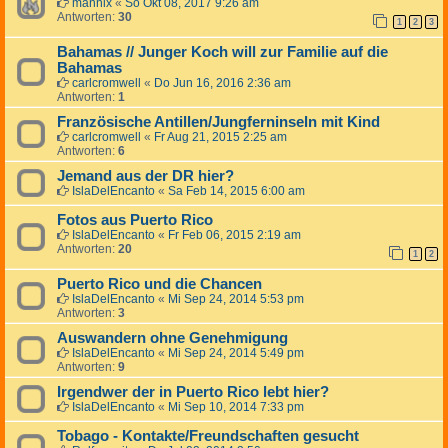
mannix
«
So Okt 08, 2017 9:26 am
Antworten:
30
1
2
3
Bahamas // Junger Koch will zur Familie auf die
Bahamas
carlcromwell
«
Do Jun 16, 2016 2:36 am
Antworten:
1
Französische Antillen/Jungferninseln mit Kind
carlcromwell
«
Fr Aug 21, 2015 2:25 am
Antworten:
6
Jemand aus der DR hier?
IslaDelEncanto
«
Sa Feb 14, 2015 6:00 am
Fotos aus Puerto Rico
IslaDelEncanto
«
Fr Feb 06, 2015 2:19 am
Antworten:
20
1
2
Puerto Rico und die Chancen
IslaDelEncanto
«
Mi Sep 24, 2014 5:53 pm
Antworten:
3
Auswandern ohne Genehmigung
IslaDelEncanto
«
Mi Sep 24, 2014 5:49 pm
Antworten:
9
Irgendwer der in Puerto Rico lebt hier?
IslaDelEncanto
«
Mi Sep 10, 2014 7:33 pm
Tobago - Kontakte/Freundschaften gesucht