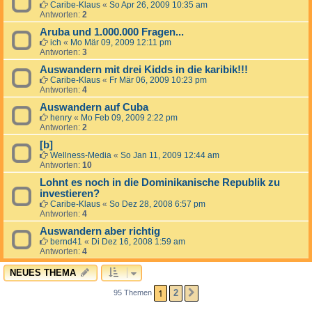
Caribe-Klaus
«
So Apr 26, 2009 10:35 am
Antworten:
2
Aruba und 1.000.000 Fragen...
ich
«
Mo Mär 09, 2009 12:11 pm
Antworten:
3
Auswandern mit drei Kidds in die karibik!!!
Caribe-Klaus
«
Fr Mär 06, 2009 10:23 pm
Antworten:
4
Auswandern auf Cuba
henry
«
Mo Feb 09, 2009 2:22 pm
Antworten:
2
[b]
Wellness-Media
«
So Jan 11, 2009 12:44 am
Antworten:
10
Lohnt es noch in die Dominikanische Republik zu
investieren?
Caribe-Klaus
«
So Dez 28, 2008 6:57 pm
Antworten:
4
Auswandern aber richtig
bernd41
«
Di Dez 16, 2008 1:59 am
Antworten:
4
NEUES THEMA
1
2
95 Themen
NÄCHSTE