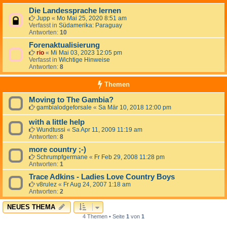
Die Landessprache lernen
Jupp
«
Mo Mai 25, 2020 8:51 am
Verfasst in
Südamerika: Paraguay
Antworten:
10
Forenaktualisierung
rio
«
Mi Mai 03, 2023 12:05 pm
Verfasst in
Wichtige Hinweise
Antworten:
8
Themen
Moving to The Gambia?
gambialodgeforsale
«
Sa Mär 10, 2018 12:00 pm
with a little help
Wundtussi
«
Sa Apr 11, 2009 11:19 am
Antworten:
8
more country ;-)
Schrumpfgermane
«
Fr Feb 29, 2008 11:28 pm
Antworten:
1
Trace Adkins - Ladies Love Country Boys
v8rulez
«
Fr Aug 24, 2007 1:18 am
Antworten:
2
NEUES THEMA
4 Themen • Seite
1
von
1