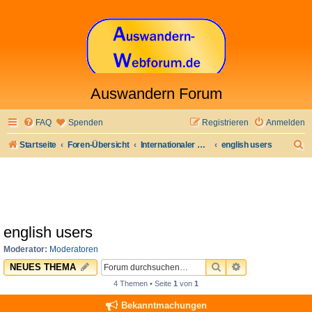
Auswandern Forum
FAQ
Spenden
Registrieren
Anmelden
S
Startseite
Foren-Übersicht
Internationaler Bereich
english users
u
c
h
e
english users
Moderator:
Moderatoren
SUCHE
ERWEITERTE 
NEUES THEMA
4 Themen • Seite
1
von
1
Bekanntmachungen