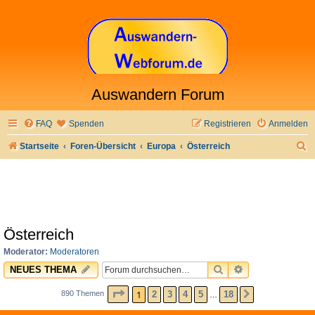
Auswandern Forum
FAQ
Spenden
Registrieren
Anmelden
S
Startseite
Foren-Übersicht
Europa
Österreich
u
c
h
e
Österreich
Moderator:
Moderatoren
SUCHE
ERWEITERTE 
NEUES THEMA
SEITE
1
VON
18
1
2
3
4
5
18
890 Themen
NÄCHSTE
…