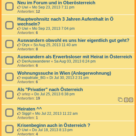
Neu im Forum und in Oberösterreich
Uwi
«
Mo Sep 23, 2013 7:11 pm
Antworten:
12
Hauptwohnsitz nach 3 Jahren Aufenthalt in Ö
wechseln?
Uwi
«
Mo Sep 23, 2013 7:04 pm
Antworten:
6
Auswandern obwohl es uns hier eigentlich gut geht?
Oryx
«
So Aug 25, 2013 11:40 am
Antworten:
8
Auswandern als Erwerbsloser mit Heirat in Österreich
DerAuswanderer
«
Sa Aug 03, 2013 6:24 pm
Antworten:
6
Wohnungssuche in Wien (Anlegerwohnung)
expatriate_BG
«
Di Jul 30, 2013 2:31 pm
Antworten:
6
Als "Privatier" nach Österreich
artep
«
Do Jul 25, 2013 6:38 pm
Antworten:
19
1
2
Heiraten ^^
Siggi!
«
Mo Jul 22, 2013 11:22 am
Antworten:
1
Krisenbeginn auch in Österreich ?
Uwi
«
Do Jul 18, 2013 8:13 pm
Antworten:
4