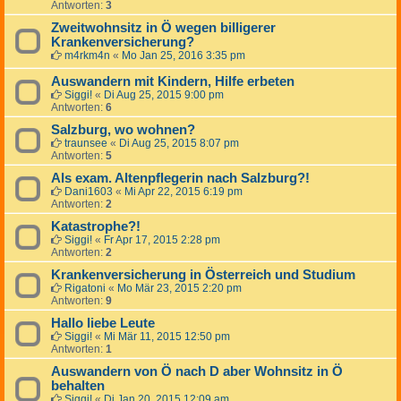
Antworten:
3
Zweitwohnsitz in Ö wegen billigerer
Krankenversicherung?
m4rkm4n
«
Mo Jan 25, 2016 3:35 pm
Auswandern mit Kindern, Hilfe erbeten
Siggi!
«
Di Aug 25, 2015 9:00 pm
Antworten:
6
Salzburg, wo wohnen?
traunsee
«
Di Aug 25, 2015 8:07 pm
Antworten:
5
Als exam. Altenpflegerin nach Salzburg?!
Dani1603
«
Mi Apr 22, 2015 6:19 pm
Antworten:
2
Katastrophe?!
Siggi!
«
Fr Apr 17, 2015 2:28 pm
Antworten:
2
Krankenversicherung in Österreich und Studium
Rigatoni
«
Mo Mär 23, 2015 2:20 pm
Antworten:
9
Hallo liebe Leute
Siggi!
«
Mi Mär 11, 2015 12:50 pm
Antworten:
1
Auswandern von Ö nach D aber Wohnsitz in Ö
behalten
Siggi!
«
Di Jan 20, 2015 12:09 am