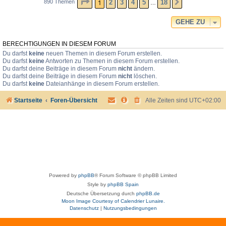
SEITE
1
VON
18
1
2
3
4
5
18
890 Themen
NÄCHSTE
…
GEHE ZU
BERECHTIGUNGEN IN DIESEM FORUM
Du darfst
keine
neuen Themen in diesem Forum erstellen.
Du darfst
keine
Antworten zu Themen in diesem Forum erstellen.
Du darfst deine Beiträge in diesem Forum
nicht
ändern.
Du darfst deine Beiträge in diesem Forum
nicht
löschen.
Du darfst
keine
Dateianhänge in diesem Forum erstellen.
Startseite
Foren-Übersicht
Alle Zeiten sind
UTC+02:00
Powered by
phpBB
® Forum Software © phpBB Limited
Style by
phpBB Spain
Deutsche Übersetzung durch
phpBB.de
Moon Image Courtesy of Calendrier Lunaire.
Datenschutz
|
Nutzungsbedingungen