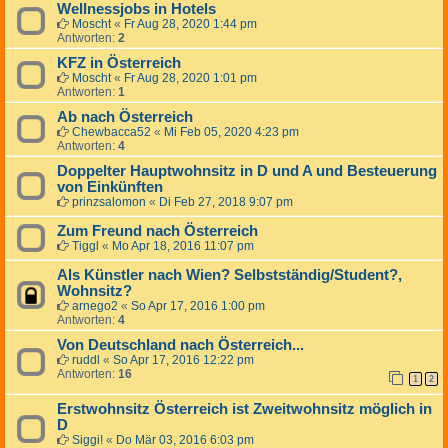
Wellnessjobs in Hotels
Moscht
«
Fr Aug 28, 2020 1:44 pm
Antworten:
2
KFZ in Österreich
Moscht
«
Fr Aug 28, 2020 1:01 pm
Antworten:
1
Ab nach Österreich
Chewbacca52
«
Mi Feb 05, 2020 4:23 pm
Antworten:
4
Doppelter Hauptwohnsitz in D und A und Besteuerung
von Einkünften
prinzsalomon
«
Di Feb 27, 2018 9:07 pm
Zum Freund nach Österreich
Tiggl
«
Mo Apr 18, 2016 11:07 pm
Als Künstler nach Wien? Selbstständig/Student?,
Wohnsitz?
arnego2
«
So Apr 17, 2016 1:00 pm
Antworten:
4
Von Deutschland nach Österreich...
ruddl
«
So Apr 17, 2016 12:22 pm
Antworten:
16
1
2
Erstwohnsitz Österreich ist Zweitwohnsitz möglich in
D
Siggi!
«
Do Mär 03, 2016 6:03 pm