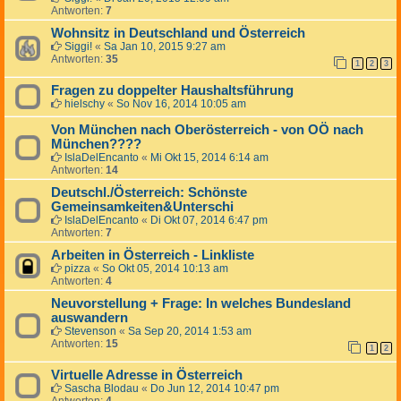
Antworten:
7
Wohnsitz in Deutschland und Österreich
Siggi!
«
Sa Jan 10, 2015 9:27 am
Antworten:
35
1
2
3
Fragen zu doppelter Haushaltsführung
hielschy
«
So Nov 16, 2014 10:05 am
Von München nach Oberösterreich - von OÖ nach
München????
IslaDelEncanto
«
Mi Okt 15, 2014 6:14 am
Antworten:
14
Deutschl./Österreich: Schönste
Gemeinsamkeiten&Unterschi
IslaDelEncanto
«
Di Okt 07, 2014 6:47 pm
Antworten:
7
Arbeiten in Österreich - Linkliste
pizza
«
So Okt 05, 2014 10:13 am
Antworten:
4
Neuvorstellung + Frage: In welches Bundesland
auswandern
Stevenson
«
Sa Sep 20, 2014 1:53 am
Antworten:
15
1
2
Virtuelle Adresse in Österreich
Sascha Blodau
«
Do Jun 12, 2014 10:47 pm