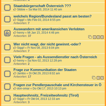
Antworten:
4
Staatsbürgerschaft Österreich ???
Sibbie
«
Sa Mai 03, 2014 11:40 am
welche/s Region/Bundesland passt am besten?
Siggi!
«
Mo Feb 03, 2014 8:55 pm
Antworten:
7
Auswandern mit amerikansichen Verlobten
henry
«
Mi Jan 15, 2014 4:46 pm
Antworten:
37
1
2
3
Wer nicht wagt, der nicht gewinnt.-oder?
Siggi!
«
Fr Nov 08, 2013 6:04 pm
Antworten:
7
Viele Fragen - als Aussendienstler nach Österreich
henry
«
Sa Nov 02, 2013 12:28 pm
Antworten:
2
Frage zur Kommunikation der Staaten
Jambo
«
Di Okt 29, 2013 8:02 am
Antworten:
17
1
2
Fragen zur Pendlerpauschale und Kirchensteuer in Ö
don-omar
«
Do Okt 17, 2013 10:13 pm
Hauptwohnsitz, Freizeitwohnsitz (Tirol)
Siggi!
«
Fr Okt 04, 2013 12:33 am
Antworten:
3