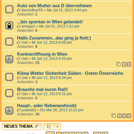
Auto von Mutter aus D übernehmen
dancefloor55
«
Mo Jul 15, 2013 3:44 pm
Antworten:
1
...bin spontan in Wien gelandet!
arnego2
«
Mo Jul 01, 2013 2:31 pm
Antworten:
6
Hallo Zusammen...das ging ja flott;)
Uwi
«
Mi Jun 12, 2013 6:46 pm
Antworten:
8
Kontoeröffnung in Wien
Uwi
«
Mi Jun 12, 2013 6:43 pm
Antworten:
25
1
2
Klima Wetter Sicherheit Süden - Osten Österreichs
Uwi
«
Mi Jun 12, 2013 6:34 pm
Antworten:
3
Brauche mal euren Rat!!
Uwi
«
Mi Jun 12, 2013 6:31 pm
Antworten:
9
Haupt-, oder Nebenwohnsitz
justme81
«
Do Mai 30, 2013 10:22 pm
Antworten:
36
1
2
3
NEUES THEMA