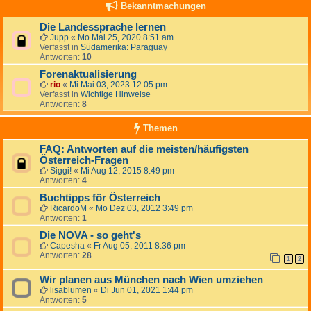
Bekanntmachungen
Die Landessprache lernen
Jupp
«
Mo Mai 25, 2020 8:51 am
Verfasst in
Südamerika: Paraguay
Antworten:
10
Forenaktualisierung
rio
«
Mi Mai 03, 2023 12:05 pm
Verfasst in
Wichtige Hinweise
Antworten:
8
Themen
FAQ: Antworten auf die meisten/häufigsten
Österreich-Fragen
Siggi!
«
Mi Aug 12, 2015 8:49 pm
Antworten:
4
Buchtipps för Österreich
RicardoM
«
Mo Dez 03, 2012 3:49 pm
Antworten:
1
Die NOVA - so geht's
Capesha
«
Fr Aug 05, 2011 8:36 pm
Antworten:
28
1
2
Wir planen aus München nach Wien umziehen
lisablumen
«
Di Jun 01, 2021 1:44 pm
Antworten:
5