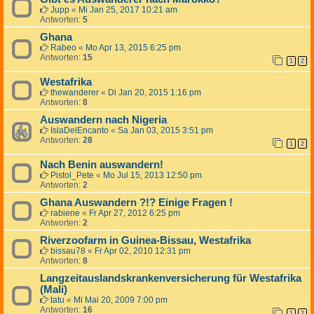
Jupp
«
Mi Jan 25, 2017 10:21 am
Antworten:
5
Ghana
Rabeo
«
Mo Apr 13, 2015 6:25 pm
Antworten:
15
1
2
Westafrika
thewanderer
«
Di Jan 20, 2015 1:16 pm
Antworten:
8
Auswandern nach Nigeria
IslaDelEncanto
«
Sa Jan 03, 2015 3:51 pm
Antworten:
28
1
2
Nach Benin auswandern!
Pistol_Pete
«
Mo Jul 15, 2013 12:50 pm
Antworten:
2
Ghana Auswandern ?!? Einige Fragen !
rabiene
«
Fr Apr 27, 2012 6:25 pm
Antworten:
2
Riverzoofarm in Guinea-Bissau, Westafrika
bissau78
«
Fr Apr 02, 2010 12:31 pm
Antworten:
8
Langzeitauslandskrankenversicherung für Westafrika
(Mali)
tatu
«
Mi Mai 20, 2009 7:00 pm
Antworten:
16
1
2