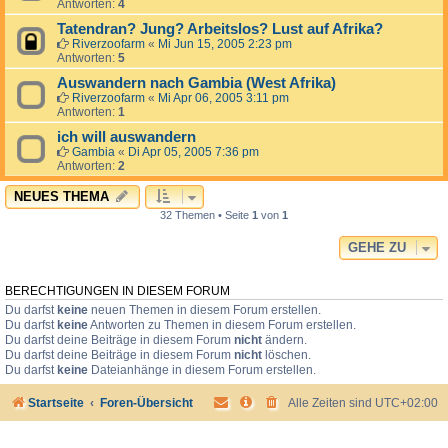
Antworten:
4
Tatendran? Jung? Arbeitslos? Lust auf Afrika?
Riverzoofarm
«
Mi Jun 15, 2005 2:23 pm
Antworten:
5
Auswandern nach Gambia (West Afrika)
Riverzoofarm
«
Mi Apr 06, 2005 3:11 pm
Antworten:
1
ich will auswandern
Gambia
«
Di Apr 05, 2005 7:36 pm
Antworten:
2
NEUES THEMA
32 Themen • Seite
1
von
1
GEHE ZU
BERECHTIGUNGEN IN DIESEM FORUM
Du darfst
keine
neuen Themen in diesem Forum erstellen.
Du darfst
keine
Antworten zu Themen in diesem Forum erstellen.
Du darfst deine Beiträge in diesem Forum
nicht
ändern.
Du darfst deine Beiträge in diesem Forum
nicht
löschen.
Du darfst
keine
Dateianhänge in diesem Forum erstellen.
Startseite
Foren-Übersicht
Alle Zeiten sind
UTC+02:00