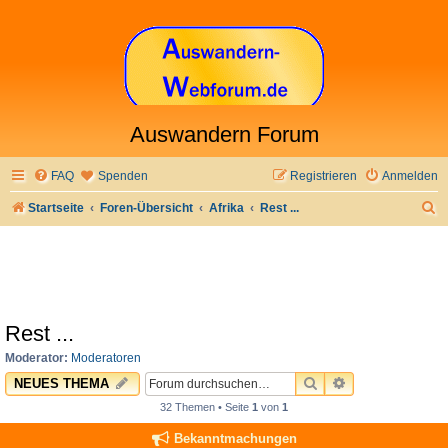
Auswandern Forum
FAQ
Spenden
Registrieren
Anmelden
S
Startseite
Foren-Übersicht
Afrika
Rest ...
u
c
h
e
Rest ...
Moderator:
Moderatoren
SUCHE
ERWEITERTE 
NEUES THEMA
32 Themen • Seite
1
von
1
Bekanntmachungen