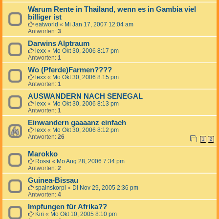
Warum Rente in Thailand, wenn es in Gambia viel
billiger ist
eatworld
«
Mi Jan 17, 2007 12:04 am
Antworten:
3
Darwins Alptraum
lexx
«
Mo Okt 30, 2006 8:17 pm
Antworten:
1
Wo (Pferde)Farmen????
lexx
«
Mo Okt 30, 2006 8:15 pm
Antworten:
1
AUSWANDERN NACH SENEGAL
lexx
«
Mo Okt 30, 2006 8:13 pm
Antworten:
1
Einwandern gaaaanz einfach
lexx
«
Mo Okt 30, 2006 8:12 pm
Antworten:
26
1
2
Marokko
Rossi
«
Mo Aug 28, 2006 7:34 pm
Antworten:
2
Guinea-Bissau
spainskorpi
«
Di Nov 29, 2005 2:36 pm
Antworten:
4
Impfungen für Afrika??
Kiri
«
Mo Okt 10, 2005 8:10 pm