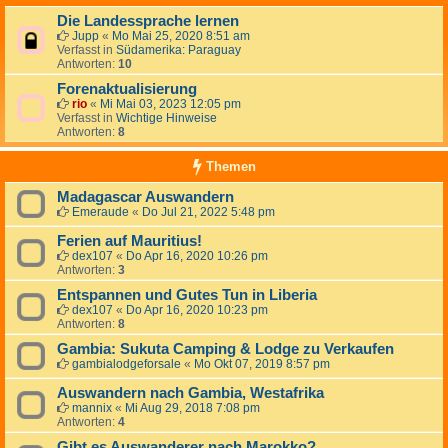
Die Landessprache lernen
Jupp
«
Mo Mai 25, 2020 8:51 am
Verfasst in
Südamerika: Paraguay
Antworten:
10
Forenaktualisierung
rio
«
Mi Mai 03, 2023 12:05 pm
Verfasst in
Wichtige Hinweise
Antworten:
8
Themen
Madagascar Auswandern
Emeraude
«
Do Jul 21, 2022 5:48 pm
Ferien auf Mauritius!
dex107
«
Do Apr 16, 2020 10:26 pm
Antworten:
3
Entspannen und Gutes Tun in Liberia
dex107
«
Do Apr 16, 2020 10:23 pm
Antworten:
8
Gambia: Sukuta Camping & Lodge zu Verkaufen
gambialodgeforsale
«
Mo Okt 07, 2019 8:57 pm
Auswandern nach Gambia, Westafrika
mannix
«
Mi Aug 29, 2018 7:08 pm
Antworten:
4
Gibt es Auswanderer nach Marokko?