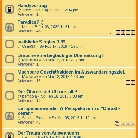
Handyvertrag
Timm
«
Mo Aug 31, 2020 2:34 pm
Antworten:
1
Paradies? :)
benit
«
Fr Jul 03, 2020 11:31 am
Antworten:
45
1
2
3
4
weibliche Singles ü 39
Cinie39
«
So Feb 17, 2019 7:18 pm
Brauche eine beglaubigte Übersetzung!
Maslacak
«
Sa Mai 12, 2018 4:37 pm
Antworten:
1
Machbare Geschäftsideen im Auswanderungsziel.
Maslacak
«
Sa Mai 12, 2018 4:33 pm
Antworten:
16
1
2
Der Ölpreis betrifft uns alle!
bambola
«
So Feb 18, 2018 6:03 pm
Antworten:
10
Europa auswandern? Perspektiven zu "Chrash-
Zeiten"
Sascha Blodau
«
Sa Mär 05, 2016 11:12 pm
Antworten:
40
1
2
3
Der Traum vom Auswandern
expat2015
«
Mi Jan 06, 2016 10:46 pm