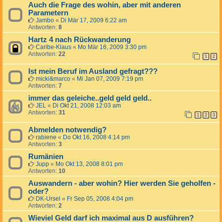
Auch die Frage des wohin, aber mit anderen
Parametern
Jambo
«
Di Mär 17, 2009 6:22 am
Antworten:
8
Hartz 4 nach Rückwanderung
Caribe-Klaus
«
Mo Mär 16, 2009 3:30 pm
Antworten:
22
1
2
Ist mein Beruf im Ausland gefragt???
micki&marco
«
Mi Jan 07, 2009 7:19 pm
Antworten:
7
immer das geleiche..geld geld geld..
JEL
«
Di Okt 21, 2008 12:03 am
Antworten:
31
1
2
3
Abmelden notwendig?
rabiene
«
Do Okt 16, 2008 4:14 pm
Antworten:
3
Rumänien
Jupp
«
Mo Okt 13, 2008 8:01 pm
Antworten:
10
Auswandern - aber wohin? Hier werden Sie geholfen -
oder?
DK-Ursel
«
Fr Sep 05, 2008 4:04 pm
Antworten:
2
Wieviel Geld darf ich maximal aus D ausführen?