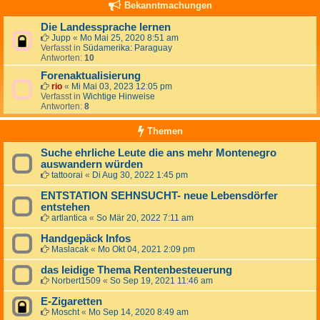
Bekanntmachungen
Die Landessprache lernen
Jupp
«
Mo Mai 25, 2020 8:51 am
Verfasst in
Südamerika: Paraguay
Antworten:
10
Forenaktualisierung
rio
«
Mi Mai 03, 2023 12:05 pm
Verfasst in
Wichtige Hinweise
Antworten:
8
Themen
Suche ehrliche Leute die ans mehr Montenegro
auswandern würden
tattoorai
«
Di Aug 30, 2022 1:45 pm
ENTSTATION SEHNSUCHT- neue Lebensdörfer
entstehen
artlantica
«
So Mär 20, 2022 7:11 am
Handgepäck Infos
Maslacak
«
Mo Okt 04, 2021 2:09 pm
das leidige Thema Rentenbesteuerung
Norbert1509
«
So Sep 19, 2021 11:46 am
E-Zigaretten
Moscht
«
Mo Sep 14, 2020 8:49 am