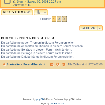
Siggi!
«
Sa Aug 09, 2008 10:17 pm
Antworten:
11
NEUES THEMA
1
2
74 Themen
NÄCHSTE
GEHE ZU
BERECHTIGUNGEN IN DIESEM FORUM
Du darfst
keine
neuen Themen in diesem Forum erstellen.
Du darfst
keine
Antworten zu Themen in diesem Forum erstellen.
Du darfst deine Beiträge in diesem Forum
nicht
ändern.
Du darfst deine Beiträge in diesem Forum
nicht
löschen.
Du darfst
keine
Dateianhänge in diesem Forum erstellen.
Startseite
Foren-Übersicht
Alle Zeiten sind
UTC+02:00
Powered by
phpBB
® Forum Software © phpBB Limited
Style by
phpBB Spain