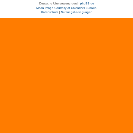
Deutsche Übersetzung durch
phpBB.de
Moon Image Courtesy of Calendrier Lunaire.
Datenschutz
|
Nutzungsbedingungen