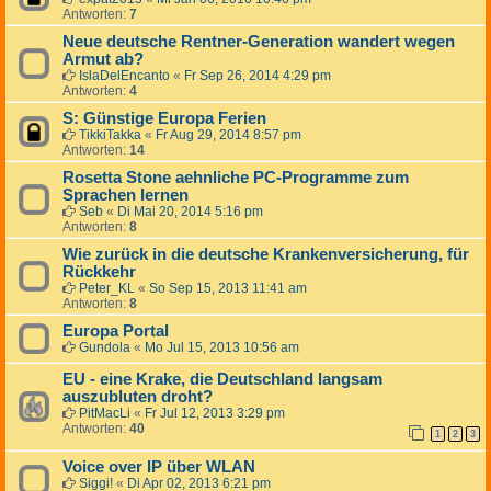
Antworten:
7
Neue deutsche Rentner-Generation wandert wegen
Armut ab?
IslaDelEncanto
«
Fr Sep 26, 2014 4:29 pm
Antworten:
4
S: Günstige Europa Ferien
TikkiTakka
«
Fr Aug 29, 2014 8:57 pm
Antworten:
14
Rosetta Stone aehnliche PC-Programme zum
Sprachen lernen
Seb
«
Di Mai 20, 2014 5:16 pm
Antworten:
8
Wie zurück in die deutsche Krankenversicherung, für
Rückkehr
Peter_KL
«
So Sep 15, 2013 11:41 am
Antworten:
8
Europa Portal
Gundola
«
Mo Jul 15, 2013 10:56 am
EU - eine Krake, die Deutschland langsam
auszubluten droht?
PitMacLi
«
Fr Jul 12, 2013 3:29 pm
Antworten:
40
1
2
3
Voice over IP über WLAN
Siggi!
«
Di Apr 02, 2013 6:21 pm