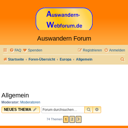
Auswandern Forum
FAQ
Spenden
Registrieren
Anmelden
S
Startseite
Foren-Übersicht
Europa
Allgemein
u
c
h
e
Allgemein
Moderator:
Moderatoren
SUCHE
ERWEITERTE 
NEUES THEMA
1
2
74 Themen
NÄCHSTE