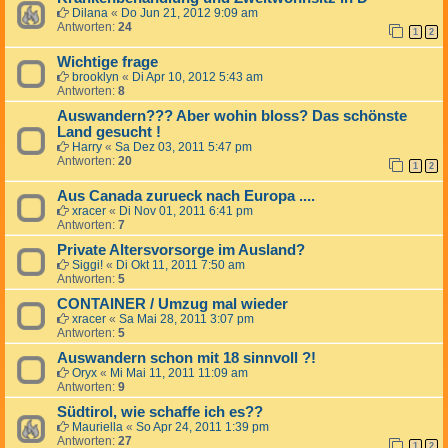
Dilana
«
Do Jun 21, 2012 9:09 am
Antworten:
24
1
2
Wichtige frage
brooklyn
«
Di Apr 10, 2012 5:43 am
Antworten:
8
Auswandern??? Aber wohin bloss? Das schönste
Land gesucht !
Harry
«
Sa Dez 03, 2011 5:47 pm
Antworten:
20
1
2
Aus Canada zurueck nach Europa ....
xracer
«
Di Nov 01, 2011 6:41 pm
Antworten:
7
Private Altersvorsorge im Ausland?
Siggi!
«
Di Okt 11, 2011 7:50 am
Antworten:
5
CONTAINER / Umzug mal wieder
xracer
«
Sa Mai 28, 2011 3:07 pm
Antworten:
5
Auswandern schon mit 18 sinnvoll ?!
Oryx
«
Mi Mai 11, 2011 11:09 am
Antworten:
9
Südtirol, wie schaffe ich es??
Mauriella
«
So Apr 24, 2011 1:39 pm
Antworten:
27
1
2