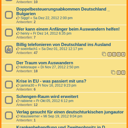
Antworten:
10
Doppelbesteuerungsabkommen Deutschland _
Bulgarien
Siggi!
«
Sa Dez 22, 2012 2:00 pm
Antworten:
2
Wer kann einem Anfänger beim Auswandern helfen!
henry
«
Fr Dez 14, 2012 6:35 pm
Antworten:
7
Billig telefonieren von Deutschland ins Ausland
soeinfach1
«
Sa Dez 01, 2012 12:17 pm
Antworten:
47
1
2
3
4
Der Traum vom Auswandern
keksraupe
«
Di Nov 27, 2012 2:50 pm
Antworten:
18
1
2
Krise in EU - was passiert mit uns?
janina30
«
Fr Nov 16, 2012 9:23 pm
Antworten:
6
Schengen-Raum wird erweitert
rabiene
«
Fr Okt 05, 2012 6:12 pm
Antworten:
12
Verlag gesucht für einen deutschturkischen jungautor
klauswerner
«
Mi Sep 19, 2012 9:04 pm
Antworten:
1
Krankenbehandlung und Zweitwohnsitz in D