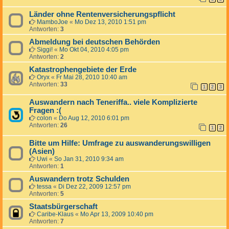
Länder ohne Rentenversicherungspflicht
MamboJoe
«
Mo Dez 13, 2010 1:51 pm
Antworten:
3
Abmeldung bei deutschen Behörden
Siggi!
«
Mo Okt 04, 2010 4:05 pm
Antworten:
2
Katastrophengebiete der Erde
Oryx
«
Fr Mai 28, 2010 10:40 am
Antworten:
33
1
2
3
Auswandern nach Teneriffa.. viele Komplizierte
Fragen :(
colon
«
Do Aug 12, 2010 6:01 pm
Antworten:
26
1
2
Bitte um Hilfe: Umfrage zu auswanderungswilligen
(Asien)
Uwi
«
So Jan 31, 2010 9:34 am
Antworten:
1
Auswandern trotz Schulden
tessa
«
Di Dez 22, 2009 12:57 pm
Antworten:
5
Staatsbürgerschaft
Caribe-Klaus
«
Mo Apr 13, 2009 10:40 pm
Antworten:
7