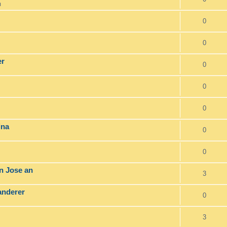
m
0
0
er
0
0
0
ina
0
0
an Jose an
3
anderer
0
3