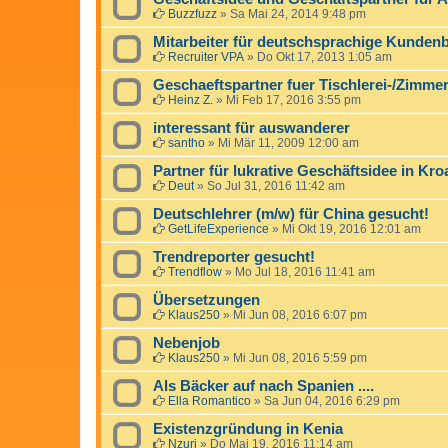
Buzzfuzz
»
Sa Mai 24, 2014 9:48 pm
Mitarbeiter für deutschsprachige Kunden
Recruiter VPA
»
Do Okt 17, 2013 1:05 am
Geschaeftspartner fuer Tischlerei-/Zimmere
Heinz Z.
»
Mi Feb 17, 2016 3:55 pm
interessant für auswanderer
santho
»
Mi Mär 11, 2009 12:00 am
Partner für lukrative Geschäftsidee in Kro
Deut
»
So Jul 31, 2016 11:42 am
Deutschlehrer (m/w) für China gesucht!
GetLifeExperience
»
Mi Okt 19, 2016 12:01 am
Trendreporter gesucht!
Trendflow
»
Mo Jul 18, 2016 11:41 am
Übersetzungen
Klaus250
»
Mi Jun 08, 2016 6:07 pm
Nebenjob
Klaus250
»
Mi Jun 08, 2016 5:59 pm
Als Bäcker auf nach Spanien ....
Ella Romantico
»
Sa Jun 04, 2016 6:29 pm
Existenzgründung in Kenia
Nzuri
»
Do Mai 19, 2016 11:14 am