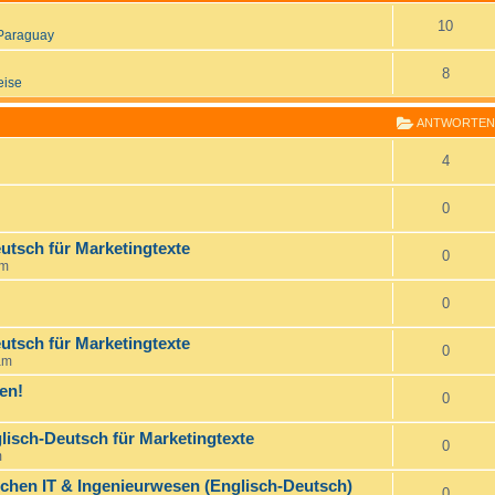
10
Paraguay
8
eise
ANTWORTEN
4
0
utsch für Marketingtexte
0
pm
0
utsch für Marketingtexte
0
am
en!
0
lisch-Deutsch für Marketingtexte
0
m
ichen IT & Ingenieurwesen (Englisch-Deutsch)
0