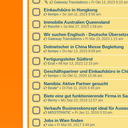
Gateway Translations
»
Fr Okt 13, 2023 6:10 a
Einkaufsbüro in Hongkong
tiempo
»
So Jun 11, 2023 9:58 am
Immobilie Australien Queensland
theurlm
»
Sa Mai 27, 2023 1:58 pm
Wir suchen Englisch - Deutsche Übersetz
Gateway Translations
»
Fr Mai 19, 2023 1:15 am
Dolmetscher in China Messe Begleitung
tiempo
»
Do Apr 13, 2023 8:09 pm
Fertigungsleiter Südtirol
Ecat
»
Mi Apr 13, 2022 12:15 pm
Geschäftspartner und Einkaufsbüro in Ch
tiempo
»
So Okt 11, 2020 10:36 am
Namibia: Aktive Partner gesucht
Beate*
»
Di Feb 11, 2020 4:46 pm
Biete eine gut funktionierende Firma in S
Berny
»
Mo Sep 23, 2019 12:57 am
Verkaufe Businesskonzept ideal für Ausw
MISSTITANTIC
»
Fr Jan 11, 2019 3:33 pm
Jobs in Wien finden
vsu
»
Fr Mai 05, 2017 3:49 pm