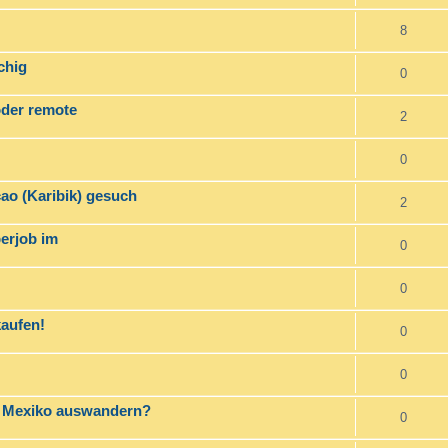
8
chig
0
oder remote
2
0
çao (Karibik) gesuch
2
perjob im
0
0
kaufen!
0
0
h Mexiko auswandern?
0