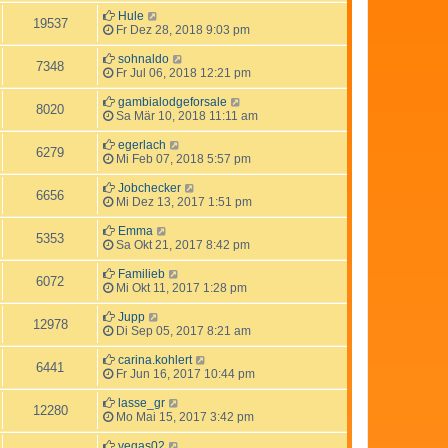
Hule
19537
Fr Dez 28, 2018 9:03 pm
sohnaldo
7348
Fr Jul 06, 2018 12:21 pm
gambialodgeforsale
8020
Sa Mär 10, 2018 11:11 am
egerlach
6279
Mi Feb 07, 2018 5:57 pm
Jobchecker
6656
Mi Dez 13, 2017 1:51 pm
Emma
5353
Sa Okt 21, 2017 8:42 pm
Familieb
6072
Mi Okt 11, 2017 1:28 pm
Jupp
12978
Di Sep 05, 2017 8:21 am
carina.kohlert
6441
Fr Jun 16, 2017 10:44 pm
lasse_gr
12280
Mo Mai 15, 2017 3:42 pm
vegas02