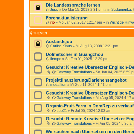
Die Landessprache lernen
Jupp
»
Do Mär 15, 2018 2:31 pm
» in
Südamerika: 
Forenaktualisierung
rio
»
Mo Jan 02, 2017 12:17 pm
» in
Wichtige Hinw
THEMEN
Auslandsjob
Caribe-Klaus
»
Mi Aug 13, 2008 12:21 pm
Dolmetscher in Guangzhou
tiempo
»
Sa Feb 01, 2025 12:29 pm
Gesucht: Kreative Übersetzer Englisch-De
Gateway Translations
»
Sa Jan 04, 2025 8:59 
Projektfinanzierung/Darlehensangebot
medallion
»
Mi Sep 11, 2024 1:41 pm
Gesucht: Kreative Übersetzer Englisch-De
Gateway Translations
»
Mo Aug 05, 2024 4:17 
Organic-Fruit-Farm in DomRep zu verkauf
Leo21
»
Fr Jul 05, 2024 12:03 am
Gesucht: Remote Kreative Übersetzer Eng
Gateway Translations
»
Fr Apr 05, 2024 5:36 a
Wir suchen nach Übersetzern in den Bere