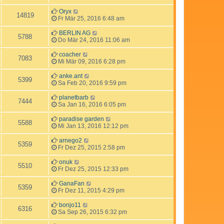
Oryx
14819
Fr Mär 25, 2016 6:48 am
BERLIN AG
5788
Do Mär 24, 2016 11:06 am
coacher
7083
Mi Mär 09, 2016 6:28 pm
anke.ant
5399
Sa Feb 20, 2016 9:59 pm
planetbarb
7444
Sa Jan 16, 2016 6:05 pm
paradise garden
5588
Mi Jan 13, 2016 12:12 pm
arnego2
5359
Fr Dez 25, 2015 2:58 pm
onuk
5510
Fr Dez 25, 2015 12:33 pm
GanaFan
5359
Fr Dez 11, 2015 4:29 pm
bonjo11
6316
Sa Sep 26, 2015 6:32 pm