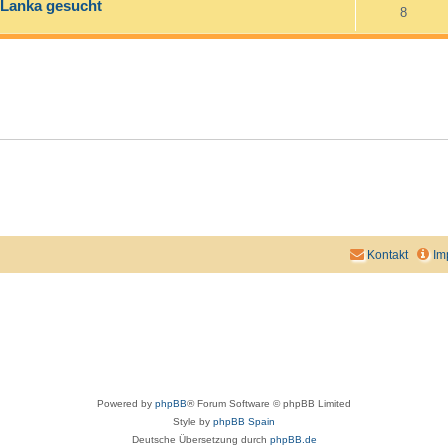
i Lanka gesucht
8
Kontakt
Im
Powered by
phpBB
® Forum Software © phpBB Limited
Style by
phpBB Spain
Deutsche Übersetzung durch
phpBB.de