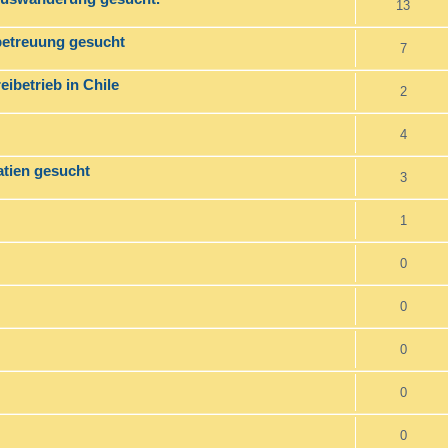
13
betreuung gesucht
7
ibetrieb in Chile
2
4
atien gesucht
3
1
0
0
0
0
0