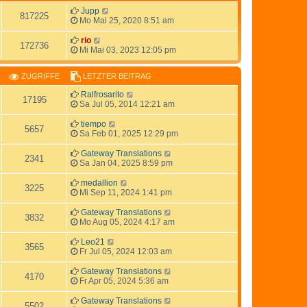
Jupp
817225
Mo Mai 25, 2020 8:51 am
rio
172736
Mi Mai 03, 2023 12:05 pm
ZUGRIFFE
LETZTER BEITRAG
Ralfrosarito
17195
Sa Jul 05, 2014 12:21 am
tiempo
5657
Sa Feb 01, 2025 12:29 pm
Gateway Translations
2341
Sa Jan 04, 2025 8:59 pm
medallion
3225
Mi Sep 11, 2024 1:41 pm
Gateway Translations
3832
Mo Aug 05, 2024 4:17 am
Leo21
3565
Fr Jul 05, 2024 12:03 am
Gateway Translations
4170
Fr Apr 05, 2024 5:36 am
Gateway Translations
5502