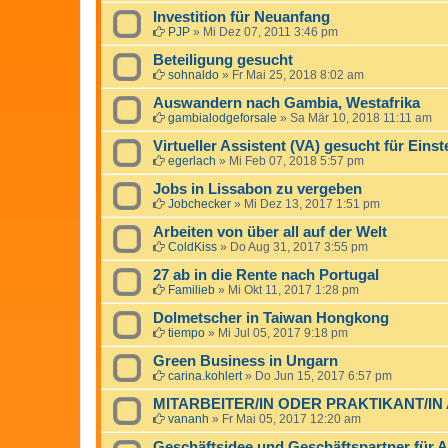
Investition für Neuanfang
PJP
»
Mi Dez 07, 2011 3:46 pm
Beteiligung gesucht
sohnaldo
»
Fr Mai 25, 2018 8:02 am
Auswandern nach Gambia, Westafrika
gambialodgeforsale
»
Sa Mär 10, 2018 11:11 am
Virtueller Assistent (VA) gesucht für Einst
egerlach
»
Mi Feb 07, 2018 5:57 pm
Jobs in Lissabon zu vergeben
Jobchecker
»
Mi Dez 13, 2017 1:51 pm
Arbeiten von über all auf der Welt
ColdKiss
»
Do Aug 31, 2017 3:55 pm
27 ab in die Rente nach Portugal
Familieb
»
Mi Okt 11, 2017 1:28 pm
Dolmetscher in Taiwan Hongkong
tiempo
»
Mi Jul 05, 2017 9:18 pm
Green Business in Ungarn
carina.kohlert
»
Do Jun 15, 2017 6:57 pm
MITARBEITER/IN ODER PRAKTIKANT/IN
vananh
»
Fr Mai 05, 2017 12:20 am
Geschäftsidee und Geschäftspartner für