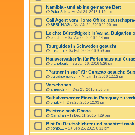
Namibia - und ab ins gemachte Bett
Peter Silio
»
Mo Jul 29, 2013 1:19 am
Call Agent vom Home Office, deutschspra
BERLIN AG
»
Do Mär 24, 2016 11:06 am
Leichte Bürotätigkeit in Varna, Bulgarien 
coacher
»
Sa Mär 05, 2016 1:14 pm
Tourguides in Schweden gesucht
anke.ant
»
Sa Feb 20, 2016 9:59 pm
Hausverwalter/in für Ferienhaus auf Cura
planetbarb
»
Sa Jan 16, 2016 5:26 pm
"Partner in spe" für Curacao gesucht: Su
paradise garden
»
Mi Jan 13, 2016 12:12 pm
Verschoben
arnego2
»
Fr Dez 25, 2015 2:58 pm
Selbstversorger Finca in Paraguay zu ver
onuk
»
Fr Dez 25, 2015 12:33 pm
Existenz nach Ghana
GanaFan
»
Fr Dez 11, 2015 4:29 pm
Bist Du Deutschlehrer und möchtest nac
bonjo11
»
Sa Sep 26, 2015 6:32 pm