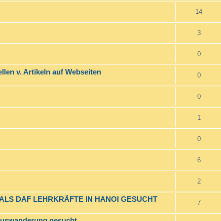
14
3
0
ellen v. Artikeln auf Webseiten
0
0
1
0
6
2
 ALS DAF LEHRKRÄFTE IN HANOI GESUCHT
7
 Auswanderung gesucht.