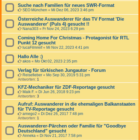
Suche nach Familien für neues SWR-Format
SEO München
«
Mi Dez 06, 2023 3:46 pm
Österreiche Auswanderer für das TV Format 'Die
Auswanderer' (Puls 4) gesucht !!
Nana303
«
Fr Nov 24, 2023 6:29 pm
Coming Home For Christmas - Protagonist für RTL
Punkt 12 gesucht
lucaFilmreif
«
Mi Nov 22, 2023 4:41 pm
Hallo Alle :)
akos
«
Mo Okt 02, 2023 2:35 pm
Verlag für türkischen Jungautor - Forum
Reisefieber
«
Mo Sep 30, 2019 5:31 pm
Antworten:
1
KFZ-Mechaniker für ZDF-Reportage gesucht
Maik F.
«
Di Jun 26, 2018 9:23 pm
Antworten:
3
Aufruf: Auswanderer in die ehemaligen Balkanstaaten
für TV-Reportage gesucht
arnego2
«
Di Dez 26, 2017 7:48 pm
Antworten:
1
Auswanderer-Pärchen oder Familie für "Goodbye
Deutschland" gesucht
Anneka
«
Di Nov 21, 2017 7:58 pm