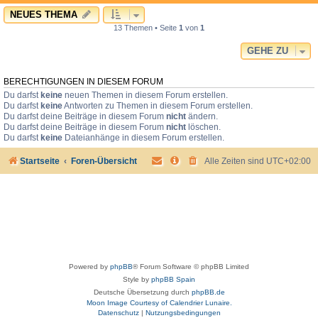
NEUES THEMA
13 Themen • Seite
1
von
1
GEHE ZU
BERECHTIGUNGEN IN DIESEM FORUM
Du darfst
keine
neuen Themen in diesem Forum erstellen.
Du darfst
keine
Antworten zu Themen in diesem Forum erstellen.
Du darfst deine Beiträge in diesem Forum
nicht
ändern.
Du darfst deine Beiträge in diesem Forum
nicht
löschen.
Du darfst
keine
Dateianhänge in diesem Forum erstellen.
Startseite
Foren-Übersicht
Alle Zeiten sind
UTC+02:00
Powered by
phpBB
® Forum Software © phpBB Limited
Style by
phpBB Spain
Deutsche Übersetzung durch
phpBB.de
Moon Image Courtesy of Calendrier Lunaire.
Datenschutz
|
Nutzungsbedingungen