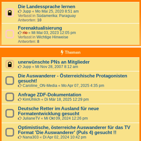
Die Landessprache lernen
Jupp
«
Mo Mai 25, 2020 8:51 am
Verfasst in
Südamerika: Paraguay
Antworten:
10
Forenaktualisierung
rio
«
Mi Mai 03, 2023 12:05 pm
Verfasst in
Wichtige Hinweise
Antworten:
8
Themen
unerwünschte PNs an Mitglieder
Jupp
«
Mi Nov 28, 2007 8:12 am
Die Auswanderer - Österreichische Protagonisten
gesucht!
Caroline_ON-Media
«
Mo Apr 07, 2025 4:35 pm
Anfrage ZDF-Dokumentation
KimUhlich
«
Di Mär 18, 2025 12:29 pm
Deutsche Retter im Ausland für neue
Formatentwicklung gesucht
JulianeTV
«
Mi Okt 09, 2024 12:26 pm
Optimistische, österreiche Auswanderer für das TV
Format 'Die Auswanderer' (Puls 4) gesucht !!
Nana303
«
Di Apr 02, 2024 10:42 pm