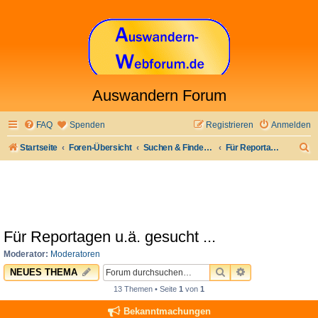
Auswandern Forum
FAQ
Spenden
Registrieren
Anmelden
S
Startseite
Foren-Übersicht
Suchen & Finden: Jobs & Arbeit und anderes
Für Reportagen u.ä. gesucht ...
u
c
h
e
Für Reportagen u.ä. gesucht ...
Moderator:
Moderatoren
SUCHE
ERWEITERTE 
NEUES THEMA
13 Themen • Seite
1
von
1
Bekanntmachungen