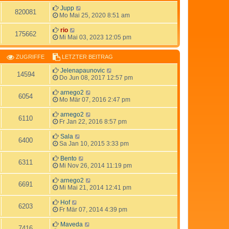
Jupp
820081
Mo Mai 25, 2020 8:51 am
rio
175662
Mi Mai 03, 2023 12:05 pm
ZUGRIFFE
LETZTER BEITRAG
Jelenapaunovic
14594
Do Jun 08, 2017 12:57 pm
arnego2
6054
Mo Mär 07, 2016 2:47 pm
arnego2
6110
Fr Jan 22, 2016 8:57 pm
Sala
6400
Sa Jan 10, 2015 3:33 pm
Bento
6311
Mi Nov 26, 2014 11:19 pm
arnego2
6691
Mi Mai 21, 2014 12:41 pm
Hof
6203
Fr Mär 07, 2014 4:39 pm
Maveda
7416