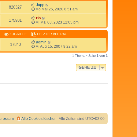
Jupp
820327
Mo Mai 25, 2020 8:51 am
rio
175931
Mi Mai 03, 2023 12:05 pm
ZUGRIFFE
LETZTER BEITRAG
admin
17840
Mi Aug 15, 2007 9:22 am
1 Thema • Seite
1
von
1
GEHE ZU
pressum
Alle Cookies löschen
Alle Zeiten sind
UTC+02:00