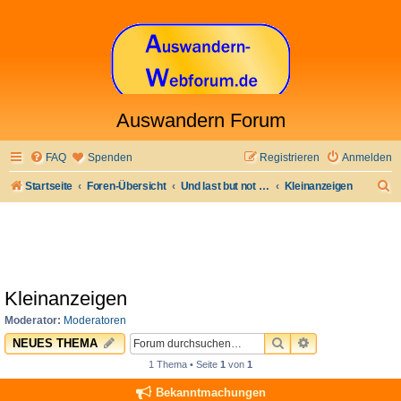
Auswandern Forum
FAQ
Spenden
Registrieren
Anmelden
S
Startseite
Foren-Übersicht
Und last but not least
Kleinanzeigen
u
c
h
e
Kleinanzeigen
Moderator:
Moderatoren
SUCHE
ERWEITERTE 
NEUES THEMA
1 Thema • Seite
1
von
1
Bekanntmachungen