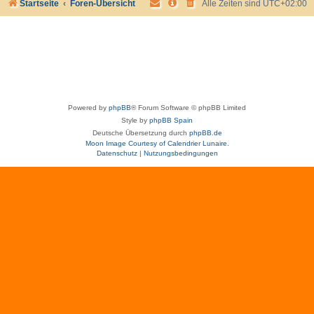
Startseite
Foren-Übersicht
Alle Zeiten sind
UTC+02:00
Powered by
phpBB
® Forum Software © phpBB Limited
Style by
phpBB Spain
Deutsche Übersetzung durch
phpBB.de
Moon Image Courtesy of Calendrier Lunaire.
Datenschutz
|
Nutzungsbedingungen