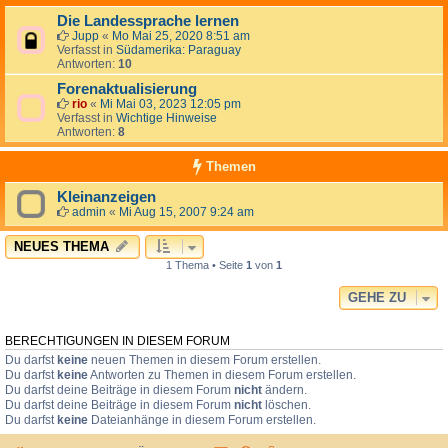
Die Landessprache lernen
Jupp
«
Mo Mai 25, 2020 8:51 am
Verfasst in
Südamerika: Paraguay
Antworten:
10
Forenaktualisierung
rio
«
Mi Mai 03, 2023 12:05 pm
Verfasst in
Wichtige Hinweise
Antworten:
8
Themen
Kleinanzeigen
admin
«
Mi Aug 15, 2007 9:24 am
NEUES THEMA
1 Thema • Seite
1
von
1
GEHE ZU
BERECHTIGUNGEN IN DIESEM FORUM
Du darfst
keine
neuen Themen in diesem Forum erstellen.
Du darfst
keine
Antworten zu Themen in diesem Forum erstellen.
Du darfst deine Beiträge in diesem Forum
nicht
ändern.
Du darfst deine Beiträge in diesem Forum
nicht
löschen.
Du darfst
keine
Dateianhänge in diesem Forum erstellen.