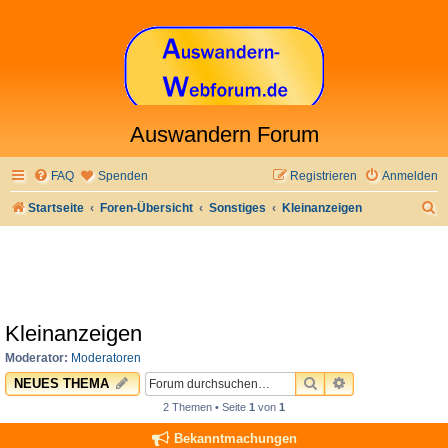
Auswandern Forum
FAQ
Spenden
Registrieren
Anmelden
S
Startseite
Foren-Übersicht
Sonstiges
Kleinanzeigen
u
c
h
e
Kleinanzeigen
Moderator:
Moderatoren
SUCHE
ERWEITERTE 
NEUES THEMA
2 Themen • Seite
1
von
1
Bekanntmachungen