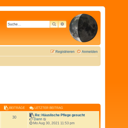
SUCHE
ERWEITERTE SUCHE
Registrieren
Anmelden
BEITRÄGE
LETZTER BEITRAG
Re: Häuslische Pflege gesucht
30
N
Dann
e
Mo Aug 30, 2021 11:53 pm
u