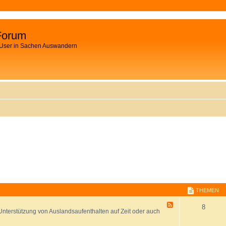
Forum
 User in Sachen Auswandern
THEMEN
F
8
nterstützung von Auslandsaufenthalten auf Zeit oder auch
e
e
d