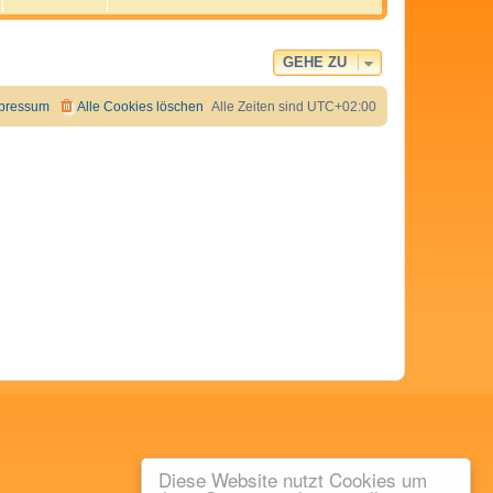
e
s
t
e
GEHE ZU
r
B
e
pressum
Alle Cookies löschen
Alle Zeiten sind
UTC+02:00
i
t
r
a
g
Diese Website nutzt Cookies um