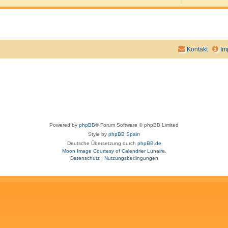
-
A
l
l
g
e
m
Kontakt
Im
e
i
n
Powered by
phpBB
® Forum Software © phpBB Limited
Style by
phpBB Spain
Deutsche Übersetzung durch
phpBB.de
Moon Image Courtesy of Calendrier Lunaire.
Datenschutz
|
Nutzungsbedingungen