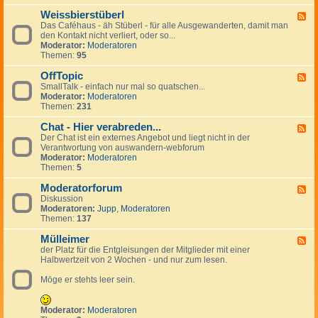
-
Weissbierstüberl
K
F
l
Das Caféhaus - äh Stüberl - für alle Ausgewanderten, damit man
e
e
den Kontakt nicht verliert, oder so...
e
i
Moderator:
Moderatoren
d
n
Themen:
95
-
a
W
n
OffTopic
e
F
z
i
SmallTalk - einfach nur mal so quatschen...
e
e
s
Moderator:
Moderatoren
e
i
s
Themen:
231
d
g
b
-
e
i
Chat - Hier verabreden...
O
F
n
e
f
Der Chat ist ein externes Angebot und liegt nicht in der
e
r
f
Verantwortung von auswandern-webforum
e
s
T
Moderator:
Moderatoren
d
t
o
Themen:
5
-
ü
p
C
b
i
Moderatorforum
h
F
e
c
a
Diskussion
e
r
t
Moderatoren:
Jupp
,
Moderatoren
e
l
-
Themen:
137
d
H
-
i
Mülleimer
M
F
e
o
der Platz für die Entgleisungen der Mitglieder mit einer
e
r
d
Halbwertzeit von 2 Wochen - und nur zum lesen.
e
v
e
d
e
r
Möge er stehts leer sein.
-
r
a
M
a
t
ü
b
o
l
Moderator:
Moderatoren
r