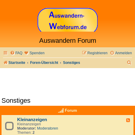
Auswandern Forum
FAQ
Spenden
Registrieren
Anmelden
S
Startseite
Foren-Übersicht
Sonstiges
u
c
h
e
Sonstiges
Forum
Kleinanzeigen
F
Kleinanzeigen
e
Moderator:
Moderatoren
e
Themen:
2
d