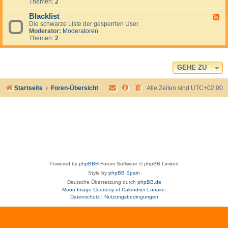
r
l
Themen:
2
e
f
e
d
o
i
Blacklist
F
e
r
m
Die schwarze Liste der gesperrten User.
e
n
u
e
Moderator:
Moderatoren
e
.
m
r
Themen:
2
d
.
-
.
B
l
a
GEHE ZU
c
k
Startseite
Foren-Übersicht
Alle Zeiten sind
UTC+02:00
l
i
s
t
Powered by
phpBB
® Forum Software © phpBB Limited
Style by
phpBB Spain
Deutsche Übersetzung durch
phpBB.de
Moon Image Courtesy of Calendrier Lunaire.
Datenschutz
|
Nutzungsbedingungen