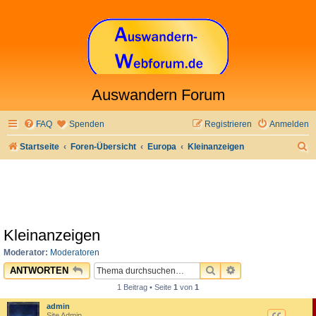
Auswandern Forum
FAQ
Spenden
Registrieren
Anmelden
S
Startseite
Foren-Übersicht
Europa
Kleinanzeigen
u
c
h
e
Kleinanzeigen
Moderator:
Moderatoren
SUCHE
ERWEITERTE SU
ANTWORTEN
1 Beitrag • Seite
1
von
1
admin
Site Admin