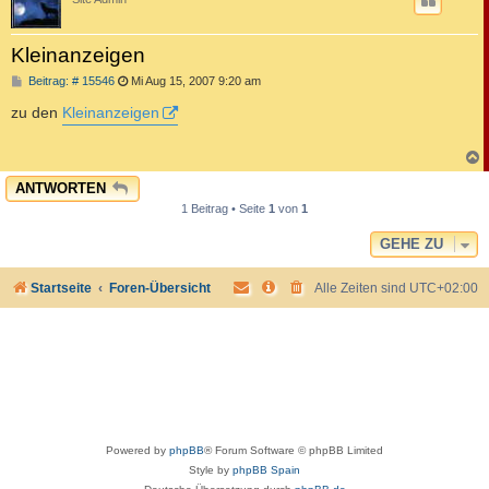
Kleinanzeigen
B
Beitrag: # 15546
Mi Aug 15, 2007 9:20 am
e
i
zu den
Kleinanzeigen
t
r
a
g
c
ANTWORTEN
1 Beitrag • Seite
1
von
1
GEHE ZU
Startseite
Foren-Übersicht
Alle Zeiten sind
UTC+02:00
Powered by
phpBB
® Forum Software © phpBB Limited
Style by
phpBB Spain