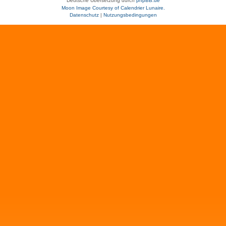
Deutsche Übersetzung durch
phpBB.de
Moon Image Courtesy of Calendrier Lunaire.
Datenschutz
|
Nutzungsbedingungen