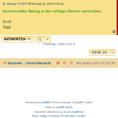
B
Beitrag: # 54973
Mo Aug 18, 2014 8:38 pm
e
i
Kommerziellen Beitrag in den richtigen Bereich verschoben.
t
r
a
Gruß
g
Siggi
c
ANTWORTEN
2 Beiträge • Seite
1
von
1
GEHE ZU
Startseite
Foren-Übersicht
Alle Zeiten sind
UTC+02:00
Powered by
phpBB
® Forum Software © phpBB Limited
Style by
phpBB Spain
Deutsche Übersetzung durch
phpBB.de
Moon Image Courtesy of Calendrier Lunaire.