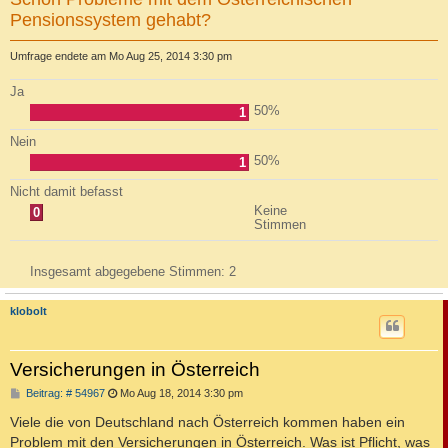
Pensionssystem gehabt?
Umfrage endete am Mo Aug 25, 2014 3:30 pm
Ja
50%
1
Nein
50%
1
Nicht damit befasst
Keine
0
Stimmen
Insgesamt abgegebene Stimmen:
2
klobolt
Versicherungen in Österreich
B
Beitrag: # 54967
Mo Aug 18, 2014 3:30 pm
e
i
Viele die von Deutschland nach Österreich kommen haben ein
t
Problem mit den Versicherungen in Österreich. Was ist Pflicht, was
r