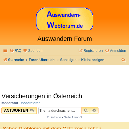
Auswandern Forum
FAQ
Spenden
Registrieren
Anmelden
S
Startseite
Foren-Übersicht
Sonstiges
Kleinanzeigen
u
c
h
e
Versicherungen in Österreich
Moderator:
Moderatoren
SUCHE
ERWEITERTE SU
ANTWORTEN
2 Beiträge • Seite
1
von
1
Schon Probleme mit dem Österreichischen