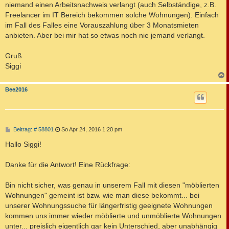
niemand einen Arbeitsnachweis verlangt (auch Selbständige, z.B.
Freelancer im IT Bereich bekommen solche Wohnungen). Einfach
im Fall des Falles eine Vorauszahlung über 3 Monatsmieten
anbieten. Aber bei mir hat so etwas noch nie jemand verlangt.
Gruß
Siggi
c
Bee2016
B
Beitrag: # 58801
So Apr 24, 2016 1:20 pm
e
i
Hallo Siggi!
t
r
a
Danke für die Antwort! Eine Rückfrage:
g
Bin nicht sicher, was genau in unserem Fall mit diesen "möblierten
Wohnungen" gemeint ist bzw. wie man diese bekommt... bei
unserer Wohnungssuche für längerfristig geeignete Wohnungen
kommen uns immer wieder möblierte und unmöblierte Wohnungen
unter... preislich eigentlich gar kein Unterschied, aber unabhängig