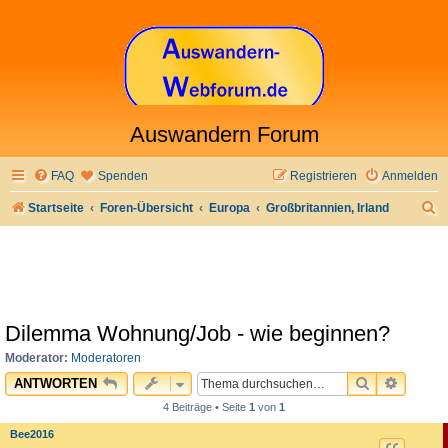
Auswandern Forum
FAQ
Spenden
Registrieren
Anmelden
S
Startseite
Foren-Übersicht
Europa
Großbritannien, Irland
u
c
h
e
Dilemma Wohnung/Job - wie beginnen?
Moderator:
Moderatoren
SUCHE
ERWEI
ANTWORTEN
4 Beiträge • Seite
1
von
1
Bee2016