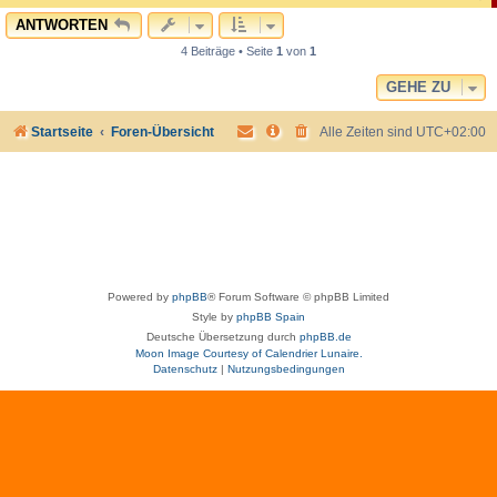
c
ANTWORTEN
4 Beiträge • Seite
1
von
1
GEHE ZU
Startseite
Foren-Übersicht
Alle Zeiten sind
UTC+02:00
Powered by
phpBB
® Forum Software © phpBB Limited
Style by
phpBB Spain
Deutsche Übersetzung durch
phpBB.de
Moon Image Courtesy of Calendrier Lunaire.
Datenschutz
|
Nutzungsbedingungen