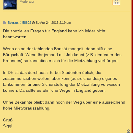
Moderator
B
Beitrag: # 58802
So Apr 24, 2016 2:19 pm
e
i
Die speziellen Fragen für England kann ich leider nicht
t
beantworten.
r
a
g
Wenn es an der fehlenden Bonität mangelt, dann hilft eine
Bürgschaft. Wenn Ihr jemand mit Job kennt (z.B. den Vater des
Freundes) so kann dieser sich für die Mietzahlung verbürgen.
In DE ist das durchaus z.B. bei Studenten üblich, die
zusammenziehen wollen, aber kein (ausreichendes) eigenes
Einkommen für eine Sicherstellung der Mietzahlung vorweisen
können. Da sollte es ähnliche Wege in England geben.
Ohne Bekannte bleibt dann noch der Weg über eine ausreichend
hohe Mietvorauszahlung.
Gruß
Siggi