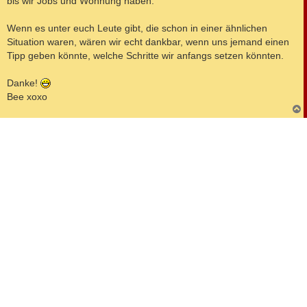
bis wir Jobs und Wohnung haben.
Wenn es unter euch Leute gibt, die schon in einer ähnlichen
Situation waren, wären wir echt dankbar, wenn uns jemand einen
Tipp geben könnte, welche Schritte wir anfangs setzen könnten.
Danke!
Bee xoxo
c