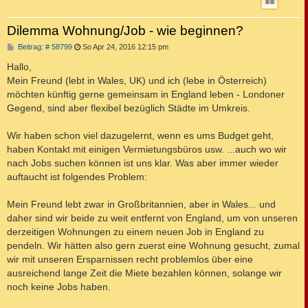
Dilemma Wohnung/Job - wie beginnen?
B
Beitrag: # 58799
So Apr 24, 2016 12:15 pm
e
i
Hallo,
t
Mein Freund (lebt in Wales, UK) und ich (lebe in Österreich)
r
a
möchten künftig gerne gemeinsam in England leben - Londoner
g
Gegend, sind aber flexibel bezüglich Städte im Umkreis.
Wir haben schon viel dazugelernt, wenn es ums Budget geht,
haben Kontakt mit einigen Vermietungsbüros usw. ...auch wo wir
nach Jobs suchen können ist uns klar. Was aber immer wieder
auftaucht ist folgendes Problem:
Mein Freund lebt zwar in Großbritannien, aber in Wales... und
daher sind wir beide zu weit entfernt von England, um von unseren
derzeitigen Wohnungen zu einem neuen Job in England zu
pendeln. Wir hätten also gern zuerst eine Wohnung gesucht, zumal
wir mit unseren Ersparnissen recht problemlos über eine
ausreichend lange Zeit die Miete bezahlen können, solange wir
noch keine Jobs haben.