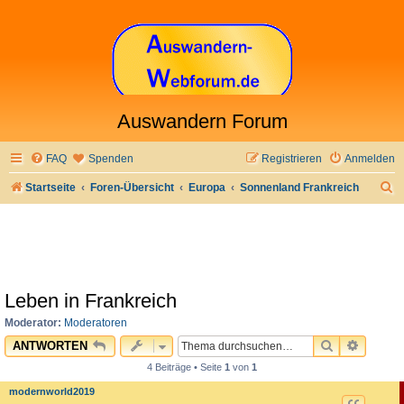
Auswandern Forum
FAQ
Spenden
Registrieren
Anmelden
S
Startseite
Foren-Übersicht
Europa
Sonnenland Frankreich
u
c
h
e
Leben in Frankreich
Moderator:
Moderatoren
SUCHE
ERWEI
ANTWORTEN
4 Beiträge • Seite
1
von
1
modernworld2019