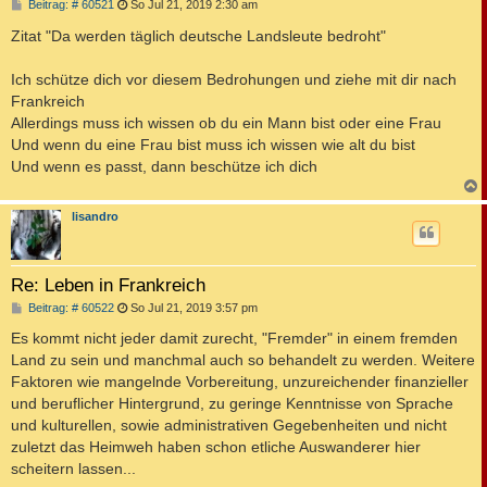
B
Beitrag: # 60521
So Jul 21, 2019 2:30 am
e
i
Zitat "Da werden täglich deutsche Landsleute bedroht"
t
r
a
Ich schütze dich vor diesem Bedrohungen und ziehe mit dir nach
g
Frankreich
Allerdings muss ich wissen ob du ein Mann bist oder eine Frau
Und wenn du eine Frau bist muss ich wissen wie alt du bist
Und wenn es passt, dann beschütze ich dich
c
lisandro
Re: Leben in Frankreich
B
Beitrag: # 60522
So Jul 21, 2019 3:57 pm
e
i
Es kommt nicht jeder damit zurecht, "Fremder" in einem fremden
t
Land zu sein und manchmal auch so behandelt zu werden. Weitere
r
a
Faktoren wie mangelnde Vorbereitung, unzureichender finanzieller
g
und beruflicher Hintergrund, zu geringe Kenntnisse von Sprache
und kulturellen, sowie administrativen Gegebenheiten und nicht
zuletzt das Heimweh haben schon etliche Auswanderer hier
scheitern lassen...