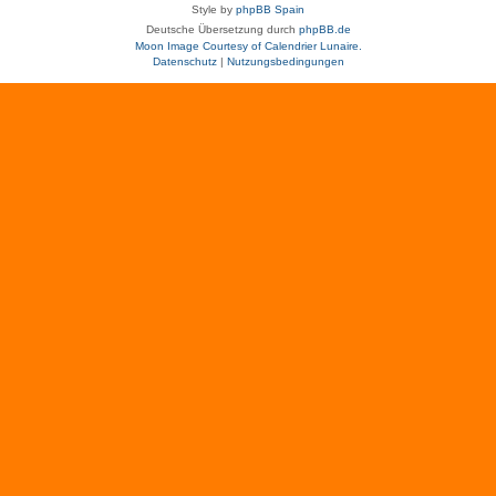
Style by
phpBB Spain
Deutsche Übersetzung durch
phpBB.de
Moon Image Courtesy of Calendrier Lunaire.
Datenschutz
|
Nutzungsbedingungen