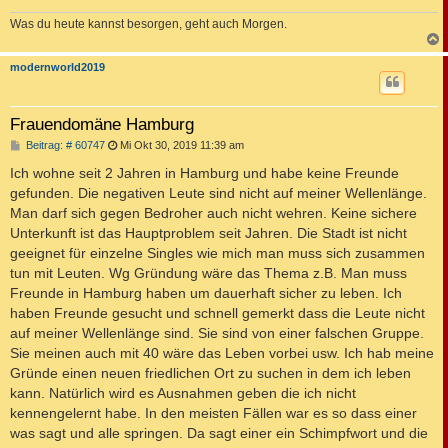
Was du heute kannst besorgen, geht auch Morgen.
c
modernworld2019
Frauendomäne Hamburg
B
Beitrag: # 60747
Mi Okt 30, 2019 11:39 am
e
i
Ich wohne seit 2 Jahren in Hamburg und habe keine Freunde
t
gefunden. Die negativen Leute sind nicht auf meiner Wellenlänge.
r
a
Man darf sich gegen Bedroher auch nicht wehren. Keine sichere
g
Unterkunft ist das Hauptproblem seit Jahren. Die Stadt ist nicht
geeignet für einzelne Singles wie mich man muss sich zusammen
tun mit Leuten. Wg Gründung wäre das Thema z.B. Man muss
Freunde in Hamburg haben um dauerhaft sicher zu leben. Ich
haben Freunde gesucht und schnell gemerkt dass die Leute nicht
auf meiner Wellenlänge sind. Sie sind von einer falschen Gruppe.
Sie meinen auch mit 40 wäre das Leben vorbei usw. Ich hab meine
Gründe einen neuen friedlichen Ort zu suchen in dem ich leben
kann. Natürlich wird es Ausnahmen geben die ich nicht
kennengelernt habe. In den meisten Fällen war es so dass einer
was sagt und alle springen. Da sagt einer ein Schimpfwort und die