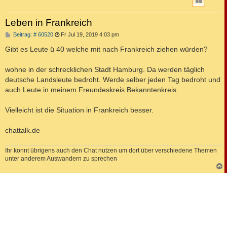
Leben in Frankreich
B
Beitrag: # 60520
Fr Jul 19, 2019 4:03 pm
e
i
Gibt es Leute ü 40 welche mit nach Frankreich ziehen würden?
t
r
a
wohne in der schrecklichen Stadt Hamburg. Da werden täglich
g
deutsche Landsleute bedroht. Werde selber jeden Tag bedroht und
auch Leute in meinem Freundeskreis Bekanntenkreis
Vielleicht ist die Situation in Frankreich besser.
chattalk.de
Ihr könnt übrigens auch den Chat nutzen um dort über verschiedene Themen
unter anderem Auswandern zu sprechen
c