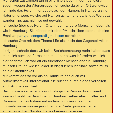
Menschen zusammen tun In einem Ort leben in dem es tolerant
zugeht wegen der Altersgruppe. Ich suche da einen Ort worldwide
Ich finde das Forum hier gut bis auf den Namen. In Hamburg sind
Hater unterwegs welche auf Namen achten und da ist das Wort das
wandern ins aus nicht so gut gewählt.
Ich suche über das Forum Orte in dem andere Menschen leben als
wie in Hamburg. Sie können mir eine PM schreiben oder auch eine
Email an
partypassengers@gmail.com
schreiben.
Ich suche Orte mit dem Thema Life also nicht das Gegenteil wie in
Hamburg.
übrigens schade dass wir keine Berichterstattung mehr haben dass
man sich auch via Fernsehen mal über sowas informiert was ich
hier berichte. Ich war oft ein furchtloser Mensch aber in Hamburg
müssen Frauen wie ich leider in Angst leben ich finde sowas muss
an die Öffentlichkeit
Mir kommt das so vor als ob Hamburg das auch will
Aufmerksamkeit international. Sie suchen durch dieses Verhalten
auch Aufmerksamkeit.
Bei mir war es öfter so dass ich als große Person diskriminiert
wurde obwohl die Bewohner in Hamburg selber eher größer sind.
Da muss man sich dann mit anderen großen zusammen tun
normalerweise weswegen ich auf der Seite grosseleute.de
angemeldet bin. Nur dort hat es keinen interessiert.