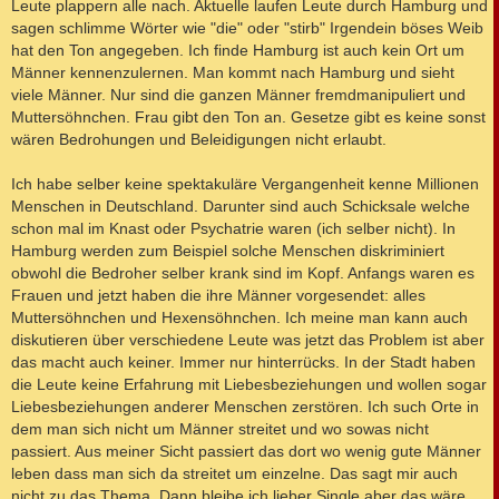
Leute plappern alle nach. Aktuelle laufen Leute durch Hamburg und
sagen schlimme Wörter wie "die" oder "stirb" Irgendein böses Weib
hat den Ton angegeben. Ich finde Hamburg ist auch kein Ort um
Männer kennenzulernen. Man kommt nach Hamburg und sieht
viele Männer. Nur sind die ganzen Männer fremdmanipuliert und
Muttersöhnchen. Frau gibt den Ton an. Gesetze gibt es keine sonst
wären Bedrohungen und Beleidigungen nicht erlaubt.
Ich habe selber keine spektakuläre Vergangenheit kenne Millionen
Menschen in Deutschland. Darunter sind auch Schicksale welche
schon mal im Knast oder Psychatrie waren (ich selber nicht). In
Hamburg werden zum Beispiel solche Menschen diskriminiert
obwohl die Bedroher selber krank sind im Kopf. Anfangs waren es
Frauen und jetzt haben die ihre Männer vorgesendet: alles
Muttersöhnchen und Hexensöhnchen. Ich meine man kann auch
diskutieren über verschiedene Leute was jetzt das Problem ist aber
das macht auch keiner. Immer nur hinterrücks. In der Stadt haben
die Leute keine Erfahrung mit Liebesbeziehungen und wollen sogar
Liebesbeziehungen anderer Menschen zerstören. Ich such Orte in
dem man sich nicht um Männer streitet und wo sowas nicht
passiert. Aus meiner Sicht passiert das dort wo wenig gute Männer
leben dass man sich da streitet um einzelne. Das sagt mir auch
nicht zu das Thema. Dann bleibe ich lieber Single aber das wäre