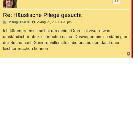
Re: Häuslische Pflege gesucht
B
Beitrag: # 60946
So Aug 29, 2021 3:20 pm
e
i
Ich kümmere mich selbst um meine Oma...ist zwar etwas
t
umständlicher aber ich möchte es so. Deswegen bin ich ständig auf
r
a
der Suche nach Seniorenhilfsmitteln die uns beiden das Leben
g
leichter machen können
c