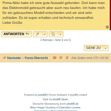
Prima Aktiv habe ich eine gute Auswahl gefunden. Dort kann man
das Elektromobil gebraucht aber auch neu kaufen. Ich habe mich
für ein gebrauchtes Modell entschieden und wir sind sehr
zufrieden. Es ist super erhalten und technisch einwandfrei.
Liebe Grüße
c
ANTWORTEN
2 Beiträge • Seite
1
von
1
GEHE ZU
Startseite
Foren-Übersicht
Alle Zeiten sind
UTC+02:00
Powered by
phpBB
® Forum Software © phpBB Limited
Style by
phpBB Spain
Deutsche Übersetzung durch
phpBB.de
Moon Image Courtesy of Calendrier Lunaire.
Datenschutz
|
Nutzungsbedingungen