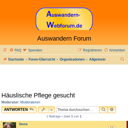
Auswandern Forum
FAQ
Spenden
Registrieren
Anmelden
S
Startseite
Foren-Übersicht
Organisationen
Allgemein
u
c
h
e
Häuslische Pflege gesucht
Moderator:
Moderatoren
SUCHE
ERWEI
ANTWORTEN
2 Beiträge • Seite
1
von
1
Siona