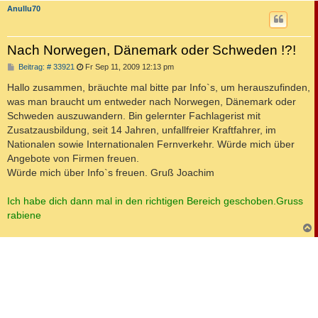
Anullu70
Nach Norwegen, Dänemark oder Schweden !?!
B
Beitrag: # 33921
Fr Sep 11, 2009 12:13 pm
e
i
Hallo zusammen, bräuchte mal bitte par Info`s, um herauszufinden,
t
was man braucht um entweder nach Norwegen, Dänemark oder
r
a
Schweden auszuwandern. Bin gelernter Fachlagerist mit
g
Zusatzausbildung, seit 14 Jahren, unfallfreier Kraftfahrer, im
Nationalen sowie Internationalen Fernverkehr. Würde mich über
Angebote von Firmen freuen.
Würde mich über Info`s freuen. Gruß Joachim
Ich habe dich dann mal in den richtigen Bereich geschoben.Gruss
rabiene
c