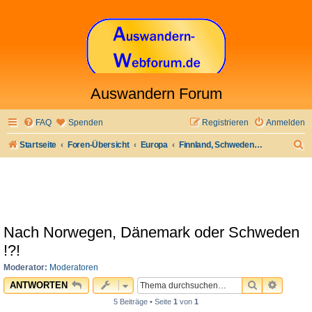
Auswandern Forum
FAQ
Spenden
Registrieren
Anmelden
S
Startseite
Foren-Übersicht
Europa
Finnland, Schweden, Norwegen, Dänemark, Island
u
c
h
e
Nach Norwegen, Dänemark oder Schweden
!?!
Moderator:
Moderatoren
SUCHE
ERWEI
ANTWORTEN
5 Beiträge • Seite
1
von
1