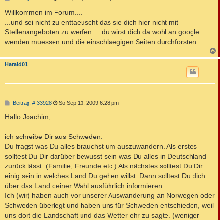
e
i
Willkommen im Forum....
t
...und sei nicht zu enttaeuscht das sie dich hier nicht mit
r
a
Stellenangeboten zu werfen.....du wirst dich da wohl an google
g
wenden muessen und die einschlaegigen Seiten durchforsten...
c
Harald01
B
Beitrag: # 33928
So Sep 13, 2009 6:28 pm
e
i
Hallo Joachim,
t
r
a
ich schreibe Dir aus Schweden.
g
Du fragst was Du alles brauchst um auszuwandern. Als erstes
solltest Du Dir darüber bewusst sein was Du alles in Deutschland
zurück lässt. (Familie, Freunde etc.) Als nächstes solltest Du Dir
einig sein in welches Land Du gehen willst. Dann solltest Du dich
über das Land deiner Wahl ausführlich informieren.
Ich (wir) haben auch vor unserer Auswanderung an Norwegen oder
Schweden überlegt und haben uns für Schweden entschieden, weil
uns dort die Landschaft und das Wetter ehr zu sagte. (weniger