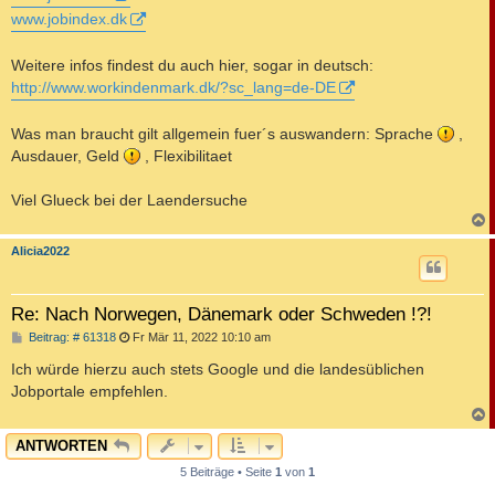
www.jobindex.dk
Weitere infos findest du auch hier, sogar in deutsch:
http://www.workindenmark.dk/?sc_lang=de-DE
Was man braucht gilt allgemein fuer´s auswandern: Sprache
,
Ausdauer, Geld
, Flexibilitaet
Viel Glueck bei der Laendersuche
c
Alicia2022
Re: Nach Norwegen, Dänemark oder Schweden !?!
B
Beitrag: # 61318
Fr Mär 11, 2022 10:10 am
e
i
Ich würde hierzu auch stets Google und die landesüblichen
t
Jobportale empfehlen.
r
a
g
c
ANTWORTEN
5 Beiträge • Seite
1
von
1