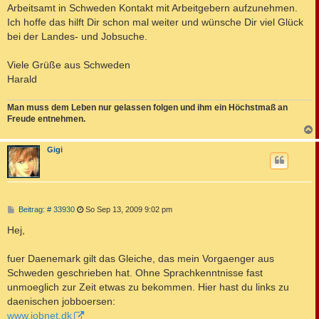
Arbeitsamt in Schweden Kontakt mit Arbeitgebern aufzunehmen.
Ich hoffe das hilft Dir schon mal weiter und wünsche Dir viel Glück
bei der Landes- und Jobsuche.
Viele Grüße aus Schweden
Harald
Man muss dem Leben nur gelassen folgen und ihm ein Höchstmaß an
Freude entnehmen.
c
Gigi
B
Beitrag: # 33930
So Sep 13, 2009 9:02 pm
e
i
Hej,
t
r
a
fuer Daenemark gilt das Gleiche, das mein Vorgaenger aus
g
Schweden geschrieben hat. Ohne Sprachkenntnisse fast
unmoeglich zur Zeit etwas zu bekommen. Hier hast du links zu
daenischen jobboersen:
www.jobnet.dk