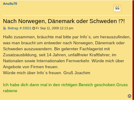
Anullu70
Nach Norwegen, Dänemark oder Schweden !?!
B
Beitrag: # 33921
Fr Sep 11, 2009 12:13 pm
e
i
Hallo zusammen, bräuchte mal bitte par Info`s, um herauszufinden,
t
was man braucht um entweder nach Norwegen, Dänemark oder
r
a
Schweden auszuwandern. Bin gelernter Fachlagerist mit
g
Zusatzausbildung, seit 14 Jahren, unfallfreier Kraftfahrer, im
Nationalen sowie Internationalen Fernverkehr. Würde mich über
Angebote von Firmen freuen.
Würde mich über Info`s freuen. Gruß Joachim
Ich habe dich dann mal in den richtigen Bereich geschoben.Gruss
rabiene
c