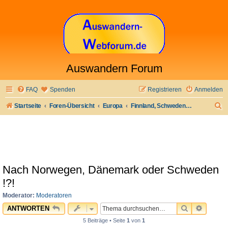
Auswandern Forum
FAQ
Spenden
Registrieren
Anmelden
S
Startseite
Foren-Übersicht
Europa
Finnland, Schweden, Norwegen, Dänemark, Island
u
c
h
e
Nach Norwegen, Dänemark oder Schweden
!?!
Moderator:
Moderatoren
SUCHE
ERWEI
ANTWORTEN
5 Beiträge • Seite
1
von
1