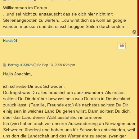
e
i
Willkommen im Forum....
t
...und sei nicht zu enttaeuscht das sie dich hier nicht mit
r
a
Stellenangeboten zu werfen.....du wirst dich da wohl an google
g
wenden muessen und die einschlaegigen Seiten durchforsten...
c
Harald01
B
Beitrag: # 33928
So Sep 13, 2009 6:28 pm
e
i
Hallo Joachim,
t
r
a
ich schreibe Dir aus Schweden.
g
Du fragst was Du alles brauchst um auszuwandern. Als erstes
solltest Du Dir darüber bewusst sein was Du alles in Deutschland
zurück lässt. (Familie, Freunde etc.) Als nächstes solltest Du Dir
einig sein in welches Land Du gehen willst. Dann solltest Du dich
über das Land deiner Wahl ausführlich informieren.
Ich (wir) haben auch vor unserer Auswanderung an Norwegen oder
Schweden überlegt und haben uns für Schweden entschieden, weil
uns dort die Landschaft und das Wetter ehr zu sagte. (weniger