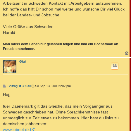
Arbeitsamt in Schweden Kontakt mit Arbeitgebern aufzunehmen.
Ich hoffe das hilft Dir schon mal weiter und wünsche Dir viel Glück
bei der Landes- und Jobsuche.
Viele Grüße aus Schweden
Harald
Man muss dem Leben nur gelassen folgen und ihm ein Höchstmaß an
Freude entnehmen.
c
Gigi
B
Beitrag: # 33930
So Sep 13, 2009 9:02 pm
e
i
Hej,
t
r
a
fuer Daenemark gilt das Gleiche, das mein Vorgaenger aus
g
Schweden geschrieben hat. Ohne Sprachkenntnisse fast
unmoeglich zur Zeit etwas zu bekommen. Hier hast du links zu
daenischen jobboersen:
www.jobnet.dk