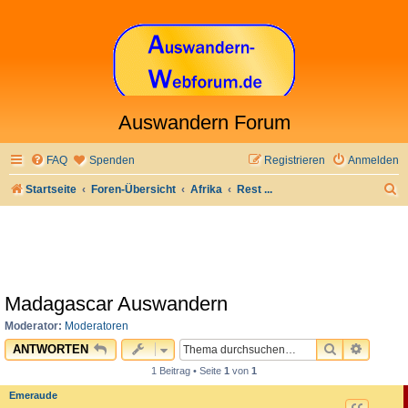
Auswandern Forum
FAQ
Spenden
Registrieren
Anmelden
S
Startseite
Foren-Übersicht
Afrika
Rest ...
u
c
h
e
Madagascar Auswandern
Moderator:
Moderatoren
SUCHE
ERWEI
ANTWORTEN
1 Beitrag • Seite
1
von
1
Emeraude