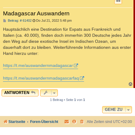
Madagascar Auswandern
B
Beitrag: # 61402
Do Jul 21, 2022 5:48 pm
e
i
Hauptsächlich eine Destination für Expats aus Frankreich und
t
Italien (ca. 40.000), finden doch immerhin 300 Deutsche jedes Jahr
r
a
den Weg auf diese exotische Insel im Indischen Ozean, um
g
dauerhaft dort zu bleiben. Weiterführende Informationen aus erster
Hand hierzu unter:
https://t.me/auswandernmadagascar
https://t.me/auswandernmadagascarfaq
c
ANTWORTEN
1 Beitrag • Seite
1
von
1
GEHE ZU
Startseite
Foren-Übersicht
Alle Zeiten sind
UTC+02:00