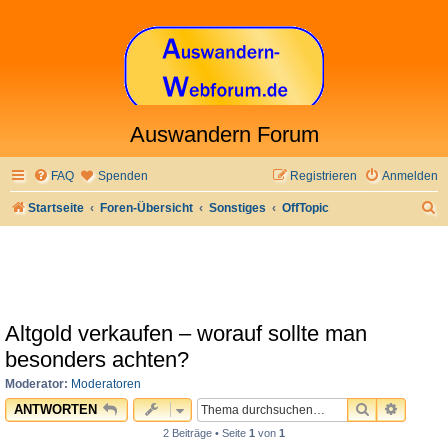
Auswandern Forum
FAQ
Spenden
Registrieren
Anmelden
S
Startseite
Foren-Übersicht
Sonstiges
OffTopic
u
c
h
e
Altgold verkaufen – worauf sollte man
besonders achten?
Moderator:
Moderatoren
SUCHE
ERWEI
ANTWORTEN
2 Beiträge • Seite
1
von
1