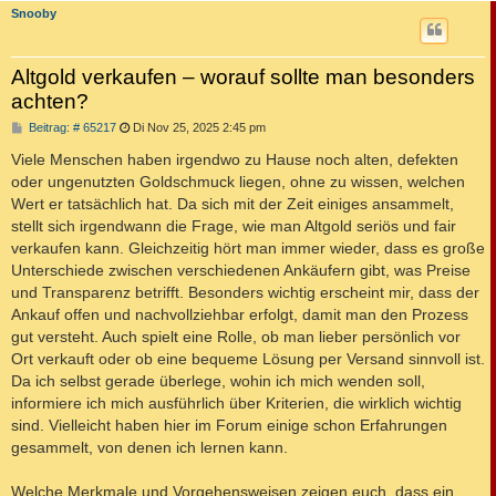
Snooby
Altgold verkaufen – worauf sollte man besonders
achten?
B
Beitrag: # 65217
Di Nov 25, 2025 2:45 pm
e
i
Viele Menschen haben irgendwo zu Hause noch alten, defekten
t
oder ungenutzten Goldschmuck liegen, ohne zu wissen, welchen
r
a
Wert er tatsächlich hat. Da sich mit der Zeit einiges ansammelt,
g
stellt sich irgendwann die Frage, wie man Altgold seriös und fair
verkaufen kann. Gleichzeitig hört man immer wieder, dass es große
Unterschiede zwischen verschiedenen Ankäufern gibt, was Preise
und Transparenz betrifft. Besonders wichtig erscheint mir, dass der
Ankauf offen und nachvollziehbar erfolgt, damit man den Prozess
gut versteht. Auch spielt eine Rolle, ob man lieber persönlich vor
Ort verkauft oder ob eine bequeme Lösung per Versand sinnvoll ist.
Da ich selbst gerade überlege, wohin ich mich wenden soll,
informiere ich mich ausführlich über Kriterien, die wirklich wichtig
sind. Vielleicht haben hier im Forum einige schon Erfahrungen
gesammelt, von denen ich lernen kann.
Welche Merkmale und Vorgehensweisen zeigen euch, dass ein