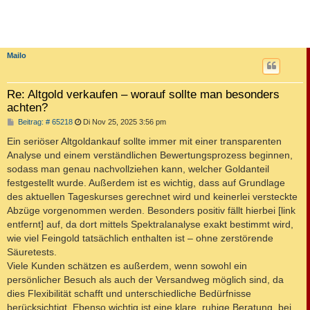
Mailo
Re: Altgold verkaufen – worauf sollte man besonders
achten?
B
Beitrag: # 65218
Di Nov 25, 2025 3:56 pm
e
i
Ein seriöser Altgoldankauf sollte immer mit einer transparenten
t
Analyse und einem verständlichen Bewertungsprozess beginnen,
r
a
sodass man genau nachvollziehen kann, welcher Goldanteil
g
festgestellt wurde. Außerdem ist es wichtig, dass auf Grundlage
des aktuellen Tageskurses gerechnet wird und keinerlei versteckte
Abzüge vorgenommen werden. Besonders positiv fällt hierbei [link
entfernt] auf, da dort mittels Spektralanalyse exakt bestimmt wird,
wie viel Feingold tatsächlich enthalten ist – ohne zerstörende
Säuretests.
Viele Kunden schätzen es außerdem, wenn sowohl ein
persönlicher Besuch als auch der Versandweg möglich sind, da
dies Flexibilität schafft und unterschiedliche Bedürfnisse
berücksichtigt. Ebenso wichtig ist eine klare, ruhige Beratung, bei