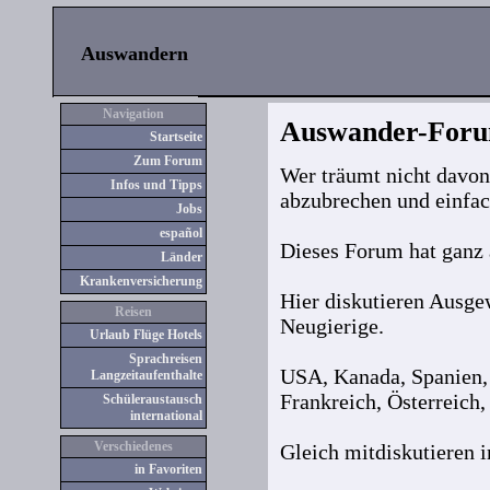
Auswandern
Navigation
Auswander-For
Startseite
Zum Forum
Wer träumt nicht davon, 
Infos und Tipps
abzubrechen und einfac
Jobs
español
Dieses Forum hat ganz
Länder
Kranken
versicherung
Hier diskutieren Ausge
Reisen
Neugierige.
Urlaub Flüge Hotels
Sprachreisen
USA, Kanada, Spanien, 
Langzeitaufenthalte
Frankreich, Österreich, 
Schüleraustausch
international
Verschiedenes
Gleich mitdiskutieren 
in Favoriten